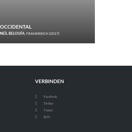
OCCIDENTAL
NEÏL BELOUFA
, FRANKREICH (2017)
Italiener trinken keine Cola! Neïl Beloufa verzettelt sich in
seinem chaotisch-absurden Kammerspiel-Debüt.
VERBINDEN
Facebook

Twitter

Vimeo

RSS
