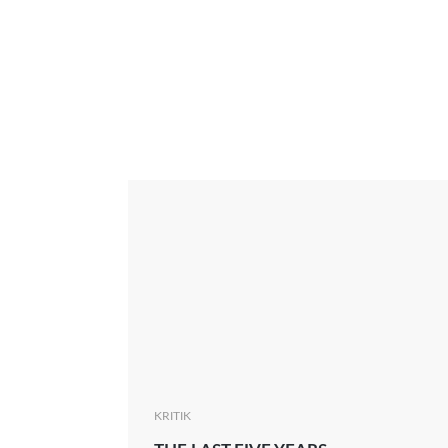
Interview
Kritik
News
Oscar
Serie
Thema
KRITIK