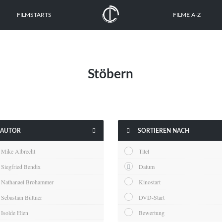
FILMSTARTS
FILME A-Z
Stöbern


AUTOR
SORTIEREN NACH
Mike Albrecht
Titel
Siegfried Bendix
Datum
Nathanael Brohammer
Kinostart
Sebastian Büttner
DVD-Start
Isolde Hien
Bewertung