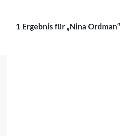
Kai Hornburg
Timo Kießling
Kilian Kleinbauer
1 Ergebnis für „Nina Ordman“
Maximilian Kosing
Laura Löschner
Lars-C. Reiher
Yannic Sames
Stefanie Schneider
Marco Seiwert
Julia Stache
Mato von Vogelstein
Julia Weigl
Benjamin Wimmer
Christian Witte
Magdalena Zalewski