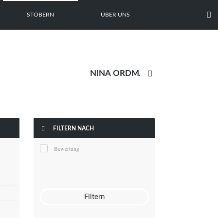

STÖBERN
ÜBER UNS


FILTERN NACH
Bewertung
Filtern