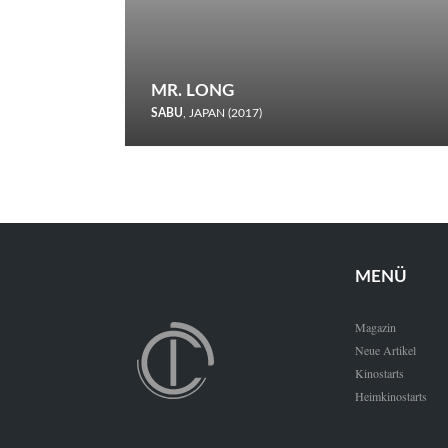
MR. LONG
SABU
, JAPAN (2017)
Zerbrochene Leben und einstürzende Neubauten: In seiner
neunten Berlinale-Teilnahme schickt Sabu Rindersuppen in
den Wettbewerb.
MENÜ
Magazin
Neue Artikel
Kinostarts
Heimkinostarts