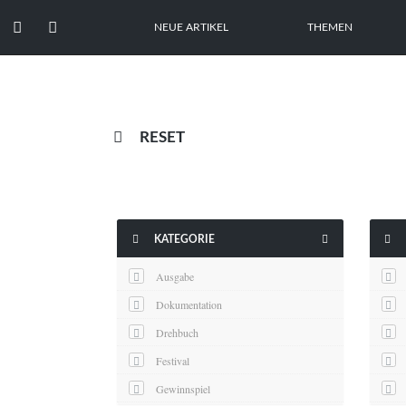


NEUE ARTIKEL
THEMEN

RESET



KATEGORIE
Ausgabe
Dokumentation
Drehbuch
Festival
Gewinnspiel