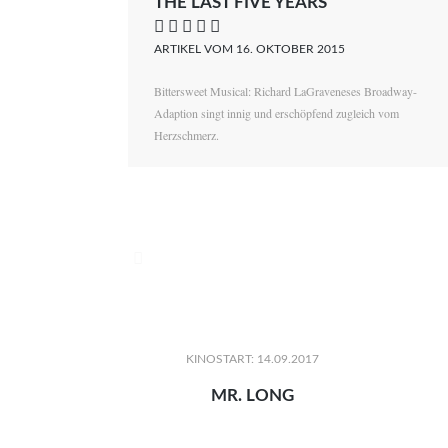
THE LAST FIVE YEARS
    
ARTIKEL VOM 16. OKTOBER 2015
Bittersweet Musical: Richard LaGraveneses Broadway-
Adaption singt innig und erschöpfend zugleich vom
Herzschmerz.

KINOSTART: 14.09.2017
MR. LONG