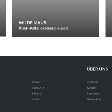
WILDE MAUS
JOSEF HADER
, ÖSTERREICH (2017)
Selbstmord durch gefrorenes Wasser: Josef Haders Debüt als
Regisseur ist ein harmloser Film über Kommunikation und
Schnee.
ÜBER UNS
Themen
Leitlinien
Filme A-Z
Kontakt
Stöbern
Impressum
Archiv
Datenschutz