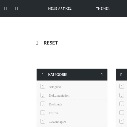


NEUE ARTIKEL
THEMEN

RESET



KATEGORIE
Ausgabe
Dokumentation
Drehbuch
Festival
Gewinnspiel