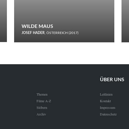
WILDE MAUS
JOSEF HADER
, ÖSTERREICH (2017)
Selbstmord durch gefrorenes Wasser: Josef Haders Debüt als
Regisseur ist ein harmloser Film über Kommunikation und
Schnee.
ÜBER UNS
Themen
Leitlinien
Filme A-Z
Kontakt
Stöbern
Impressum
Archiv
Datenschutz