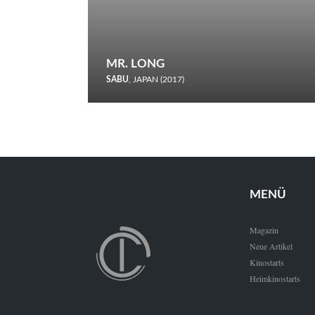
MR. LONG
SABU
, JAPAN (2017)
Zerbrochene Leben und einstürzende Neubauten: In seiner
neunten Berlinale-Teilnahme schickt Sabu Rindersuppen in
den Wettbewerb.
MENÜ
Magazin
Neue Artikel
Kinostarts
Heimkinostarts