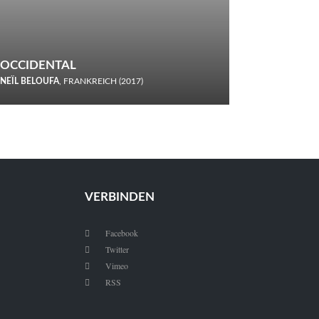
OCCIDENTAL
NEÏL BELOUFA
, FRANKREICH (2017)
Italiener trinken keine Cola! Neïl Beloufa verzettelt sich in
seinem chaotisch-absurden Kammerspiel-Debüt.
VERBINDEN
Facebook

Twitter

Vimeo

RSS
