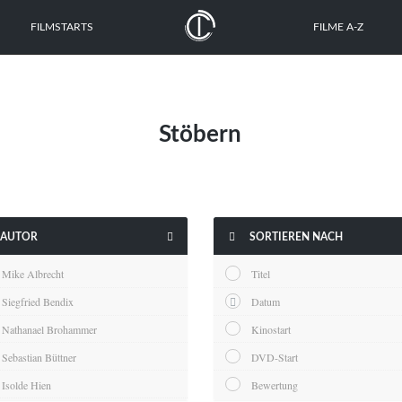
FILMSTARTS
FILME A-Z
Stöbern


AUTOR
SORTIEREN NACH
Mike Albrecht
Titel
Siegfried Bendix
Datum
Nathanael Brohammer
Kinostart
Sebastian Büttner
DVD-Start
Isolde Hien
Bewertung