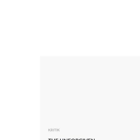
Interview
Kritik
News
Oscar
Serie
Thema
KRITIK