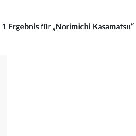
Kai Hornburg
Timo Kießling
Kilian Kleinbauer
1 Ergebnis für „Norimichi Kasamatsu“
Maximilian Kosing
Laura Löschner
Lars-C. Reiher
Yannic Sames
Stefanie Schneider
Marco Seiwert
Julia Stache
Mato von Vogelstein
Julia Weigl
Benjamin Wimmer
Christian Witte
Magdalena Zalewski