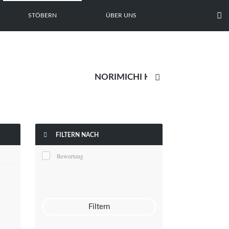

STÖBERN
ÜBER UNS


FILTERN NACH
Bewertung
Filtern