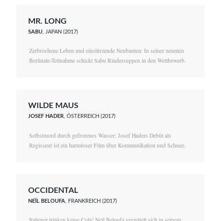
MR. LONG
SABU
, JAPAN (2017)
Zerbrochene Leben und einstürzende Neubauten: In seiner neunten
Berlinale-Teilnahme schickt Sabu Rindersuppen in den Wettbewerb.
WILDE MAUS
JOSEF HADER
, ÖSTERREICH (2017)
Selbstmord durch gefrorenes Wasser: Josef Haders Debüt als
Regisseur ist ein harmloser Film über Kommunikation und Schnee.
OCCIDENTAL
NEÏL BELOUFA
, FRANKREICH (2017)
Italiener trinken keine Cola! Neïl Beloufa verzettelt sich in seinem