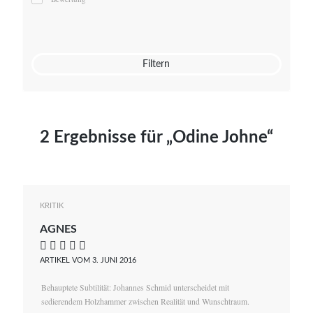
Mato von Vogelstein
Julia Weigl
Benjamin Wimmer
Christian Witte
Filtern
Magdalena Zalewski
2 Ergebnisse für „Odine Johne“
KRITIK
AGNES
    
ARTIKEL VOM 3. JUNI 2016
Behauptete Subtilität: Johannes Schmid unterscheidet mit
sedierendem Holzhammer zwischen Realität und Wunschtraum.