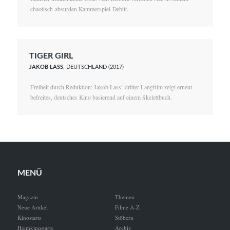
chaotisch-absurden Kammerspiel-Debüt.
TIGER GIRL
JAKOB LASS
, DEUTSCHLAND (2017)
Freiheit durch Reduktion: Jakob Lass’ dritter Langfilm zeigt erneut
befreites, deutsches Kino basierend auf einem Skelettbuch.
MENÜ
Magazin
Themen
Neue Artikel
Filme A-Z
Kinostarts
Stöbern
Heimkinostarts
Archiv