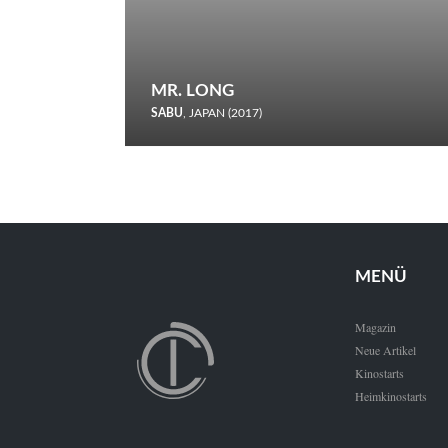
MR. LONG
SABU
, JAPAN (2017)
Zerbrochene Leben und einstürzende Neubauten: In seiner
neunten Berlinale-Teilnahme schickt Sabu Rindersuppen in
den Wettbewerb.
MENÜ
Magazin
Neue Artikel
Kinostarts
Heimkinostarts