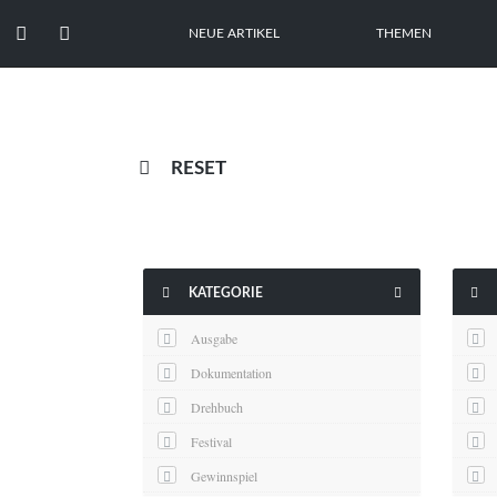


NEUE ARTIKEL
THEMEN

RESET



KATEGORIE
Ausgabe
Dokumentation
Drehbuch
Festival
Gewinnspiel