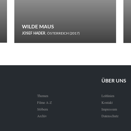
WILDE MAUS
JOSEF HADER
, ÖSTERREICH (2017)
Selbstmord durch gefrorenes Wasser: Josef Haders Debüt als
Regisseur ist ein harmloser Film über Kommunikation und
Schnee.
ÜBER UNS
Themen
Leitlinien
Filme A-Z
Kontakt
Stöbern
Impressum
Archiv
Datenschutz