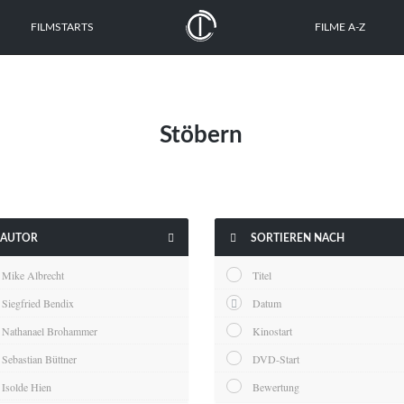
FILMSTARTS
FILME A-Z
Stöbern


AUTOR
SORTIEREN NACH
Mike Albrecht
Titel
Siegfried Bendix
Datum
Nathanael Brohammer
Kinostart
Sebastian Büttner
DVD-Start
Isolde Hien
Bewertung