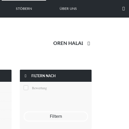

STÖBERN
ÜBER UNS


FILTERN NACH
Bewertung
Filtern