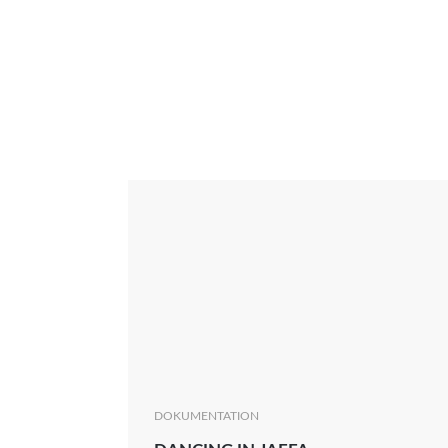
Interview
Kritik
News
Oscar
Serie
Thema
DOKUMENTATION