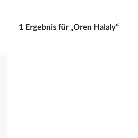
Kai Hornburg
Timo Kießling
Kilian Kleinbauer
1 Ergebnis für „Oren Halaly“
Maximilian Kosing
Laura Löschner
Lars-C. Reiher
Yannic Sames
Stefanie Schneider
Marco Seiwert
Julia Stache
Mato von Vogelstein
Julia Weigl
Benjamin Wimmer
Christian Witte
Magdalena Zalewski