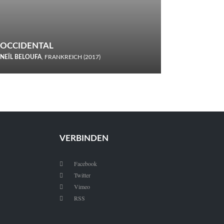
OCCIDENTAL
NEÏL BELOUFA
, FRANKREICH (2017)
Italiener trinken keine Cola! Neïl Beloufa verzettelt sich in
seinem chaotisch-absurden Kammerspiel-Debüt.
VERBINDEN
Facebook

Twitter

Vimeo

RSS
