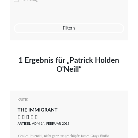
Mato von Vogelstein
Julia Weigl
Benjamin Wimmer
Christian Witte
Filtern
Magdalena Zalewski
1 Ergebnis für „Patrick Holden
O'Neill“
KRITIK
THE IMMIGRANT
    
ARTIKEL VOM 14. FEBRUAR 2015
Großes Potential, nicht ganz ausgeschöpft: James Grays fünfte