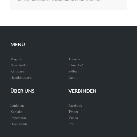
MENÜ
Magazin
Themen
Neue Artikel
Filme A-Z
Kinostarts
Stöbern
Heimkinostarts
Archiv
ÜBER UNS
VERBINDEN
Leitlinien
Facebook
Kontakt
Twitter
Impressum
Vimeo
Datenschutz
RSS