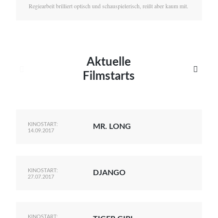
Regiearbeit brilliert optisch und schauspielerisch, reißt aber kaum mit.
Aktuelle


Filmstarts
KINOSTART:
MR. LONG
14.09.2017
KINOSTART:
DJANGO
27.07.2017
KINOSTART: