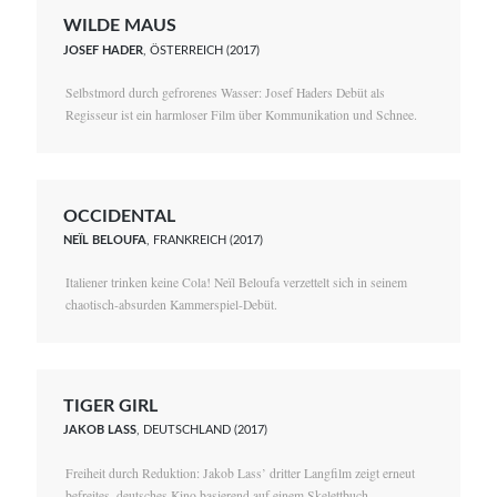
WILDE MAUS
JOSEF HADER
, ÖSTERREICH (2017)
Selbstmord durch gefrorenes Wasser: Josef Haders Debüt als
Regisseur ist ein harmloser Film über Kommunikation und Schnee.
OCCIDENTAL
NEÏL BELOUFA
, FRANKREICH (2017)
Italiener trinken keine Cola! Neïl Beloufa verzettelt sich in seinem
chaotisch-absurden Kammerspiel-Debüt.
TIGER GIRL
JAKOB LASS
, DEUTSCHLAND (2017)
Freiheit durch Reduktion: Jakob Lass’ dritter Langfilm zeigt erneut
befreites, deutsches Kino basierend auf einem Skelettbuch.