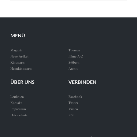
MENÜ
Magazin
Themen
Neue Artikel
Filme A-Z
Kinostarts
Stöbern
Heimkinostarts
Archiv
ÜBER UNS
VERBINDEN
Leitlinien
Facebook
Kontakt
Twitter
Impressum
Vimeo
Datenschutz
RSS