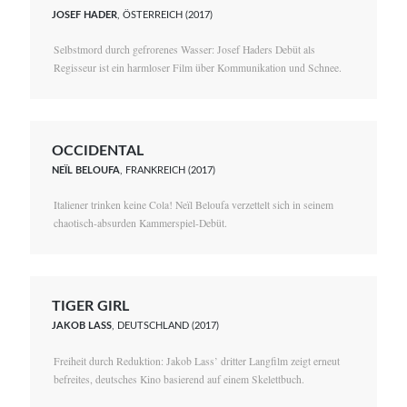
JOSEF HADER
, ÖSTERREICH (2017)
Selbstmord durch gefrorenes Wasser: Josef Haders Debüt als
Regisseur ist ein harmloser Film über Kommunikation und Schnee.
OCCIDENTAL
NEÏL BELOUFA
, FRANKREICH (2017)
Italiener trinken keine Cola! Neïl Beloufa verzettelt sich in seinem
chaotisch-absurden Kammerspiel-Debüt.
TIGER GIRL
JAKOB LASS
, DEUTSCHLAND (2017)
Freiheit durch Reduktion: Jakob Lass’ dritter Langfilm zeigt erneut
befreites, deutsches Kino basierend auf einem Skelettbuch.