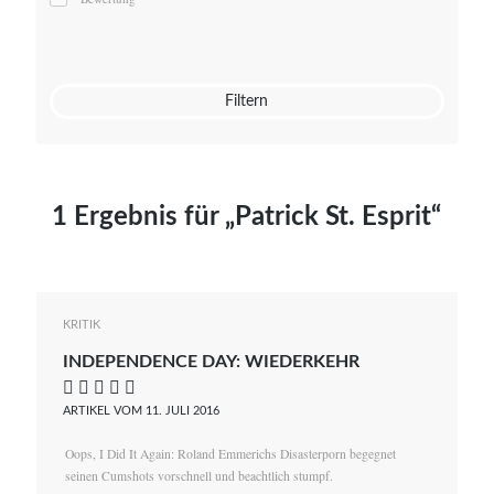
Mato von Vogelstein
Julia Weigl
Benjamin Wimmer
Christian Witte
Filtern
Magdalena Zalewski
1 Ergebnis für „Patrick St. Esprit“
KRITIK
INDEPENDENCE DAY: WIEDERKEHR
    
ARTIKEL VOM 11. JULI 2016
Oops, I Did It Again: Roland Emmerichs Disasterporn begegnet
seinen Cumshots vorschnell und beachtlich stumpf.