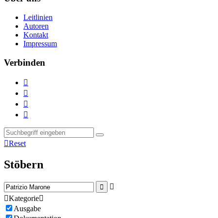
Leitlinien
Autoren
Kontakt
Impressum
Verbinden





Reset
Stöbern



Kategorie

Ausgabe