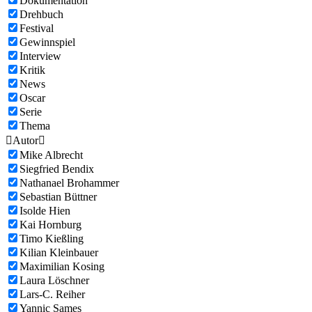
Dokumentation
Drehbuch
Festival
Gewinnspiel
Interview
Kritik
News
Oscar
Serie
Thema

Autor

Mike Albrecht
Siegfried Bendix
Nathanael Brohammer
Sebastian Büttner
Isolde Hien
Kai Hornburg
Timo Kießling
Kilian Kleinbauer
Maximilian Kosing
Laura Löschner
Lars-C. Reiher
Yannic Sames