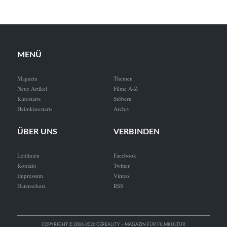
MENÜ
Magazin
Themen
Neue Artikel
Filme A-Z
Kinostarts
Stöbern
Heimkinostarts
Archiv
ÜBER UNS
VERBINDEN
Leitlinien
Facebook
Kontakt
Twitter
Impressum
Vimeo
Datenschutz
RSS
COPYRIGHT © 2006-2026 CEREALITY – MAGAZIN FÜR FILMKULTUR