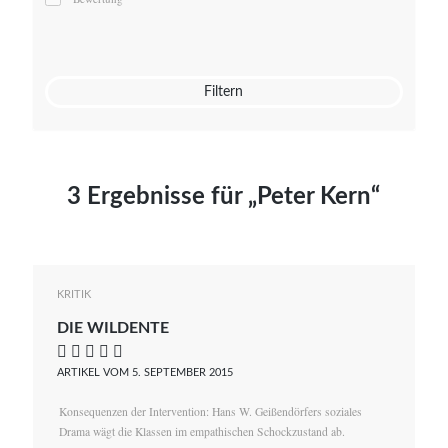
Mato von Vogelstein
Julia Weigl
Benjamin Wimmer
Christian Witte
Filtern
Magdalena Zalewski
3 Ergebnisse für „Peter Kern“
KRITIK
DIE WILDENTE
    
ARTIKEL VOM 5. SEPTEMBER 2015
Konsequenzen der Intervention: Hans W. Geißendörfers soziales
Drama wägt die Klassen im empathischen Schockzustand ab.