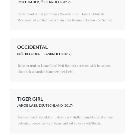
JOSEF HADER
, ÖSTERREICH (2017)
Selbstmord durch gefrorenes Wasser: Josef Haders Debüt als
Regisseur ist ein harmloser Film über Kommunikation und Schnee.
OCCIDENTAL
NEÏL BELOUFA
, FRANKREICH (2017)
Italiener trinken keine Cola! Neïl Beloufa verzettelt sich in seinem
chaotisch-absurden Kammerspiel-Debüt.
TIGER GIRL
JAKOB LASS
, DEUTSCHLAND (2017)
Freiheit durch Reduktion: Jakob Lass’ dritter Langfilm zeigt erneut
befreites, deutsches Kino basierend auf einem Skelettbuch.