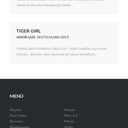
chaotisch-absurden Kammerspiel-Debüt.
TIGER GIRL
JAKOB LASS
, DEUTSCHLAND (2017)
Freiheit durch Reduktion: Jakob Lass’ dritter Langfilm zeigt erneut
befreites, deutsches Kino basierend auf einem Skelettbuch.
MENÜ
Magazin
Themen
Neue Artikel
Filme A-Z
Kinostarts
Stöbern
Heimkinostarts
Archiv