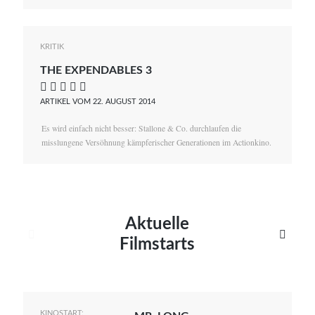
KRITIK
THE EXPENDABLES 3
    
ARTIKEL VOM 22. AUGUST 2014
Es wird einfach nicht besser: Stallone & Co. durchlaufen die
misslungene Versöhnung kämpferischer Generationen im Actionkino.
Aktuelle


Filmstarts
KINOSTART: