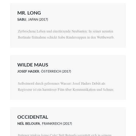
MR. LONG
SABU
, JAPAN (2017)
Zerbrochene Leben und einstürzende Neubauten: In seiner neunten
Berlinale-Teilnahme schickt Sabu Rindersuppen in den Wettbewerb.
WILDE MAUS
JOSEF HADER
, ÖSTERREICH (2017)
Selbstmord durch gefrorenes Wasser: Josef Haders Debüt als
Regisseur ist ein harmloser Film über Kommunikation und Schnee.
OCCIDENTAL
NEÏL BELOUFA
, FRANKREICH (2017)
Italiener trinken keine Cola! Neïl Beloufa verzettelt sich in seinem