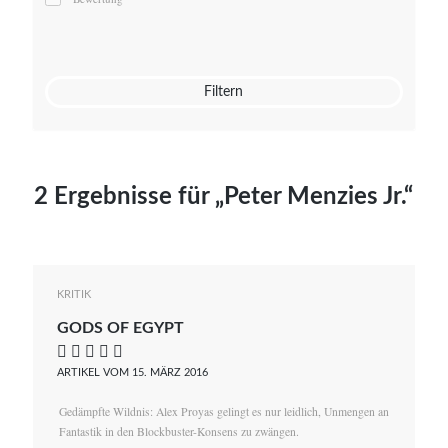
Mato von Vogelstein
Julia Weigl
Benjamin Wimmer
Christian Witte
Filtern
Magdalena Zalewski
2 Ergebnisse für „Peter Menzies Jr.“
KRITIK
GODS OF EGYPT
    
ARTIKEL VOM 15. MÄRZ 2016
Gedämpfte Wildnis: Alex Proyas gelingt es nur leidlich, Unmengen an
Fantastik in den Blockbuster-Konsens zu zwängen.