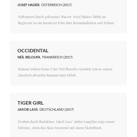
JOSEF HADER
, ÖSTERREICH (2017)
Selbstmord durch gefrorenes Wasser: Josef Haders Debüt als
Regisseur ist ein harmloser Film über Kommunikation und Schnee.
OCCIDENTAL
NEÏL BELOUFA
, FRANKREICH (2017)
Italiener trinken keine Cola! Neïl Beloufa verzettelt sich in seinem
chaotisch-absurden Kammerspiel-Debüt.
TIGER GIRL
JAKOB LASS
, DEUTSCHLAND (2017)
Freiheit durch Reduktion: Jakob Lass’ dritter Langfilm zeigt erneut
befreites, deutsches Kino basierend auf einem Skelettbuch.