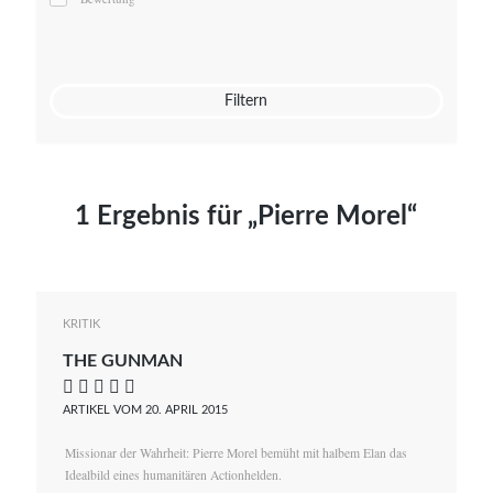
Mato von Vogelstein
Julia Weigl
Benjamin Wimmer
Christian Witte
Filtern
Magdalena Zalewski
1 Ergebnis für „Pierre Morel“
KRITIK
THE GUNMAN
    
ARTIKEL VOM 20. APRIL 2015
Missionar der Wahrheit: Pierre Morel bemüht mit halbem Elan das
Idealbild eines humanitären Actionhelden.