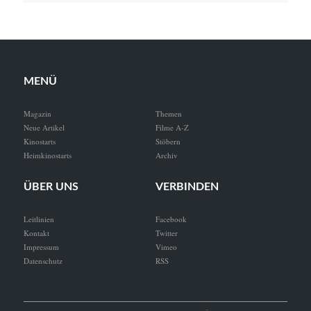
MENÜ
Magazin
Themen
Neue Artikel
Filme A-Z
Kinostarts
Stöbern
Heimkinostarts
Archiv
ÜBER UNS
VERBINDEN
Leitlinien
Facebook
Kontakt
Twitter
Impressum
Vimeo
Datenschutz
RSS