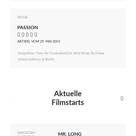
KRITIK
PASSION
    
ARTIKEL VOM 29. MAI 2013
Doppelkino: Fern der Postkartenidylle dreht Brian De Palma
leidenschaftslos in Berlin.
Aktuelle


Filmstarts
KINOSTART:
MR. LONG