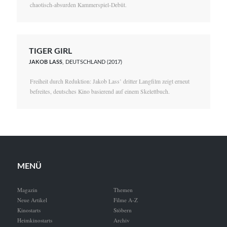
chaotisch-absurden Kammerspiel-Debüt.
TIGER GIRL
JAKOB LASS
, DEUTSCHLAND (2017)
Freiheit durch Reduktion: Jakob Lass’ dritter Langfilm zeigt erneut
befreites, deutsches Kino basierend auf einem Skelettbuch.
MENÜ
Magazin
Themen
Neue Artikel
Filme A-Z
Kinostarts
Stöbern
Heimkinostarts
Archiv