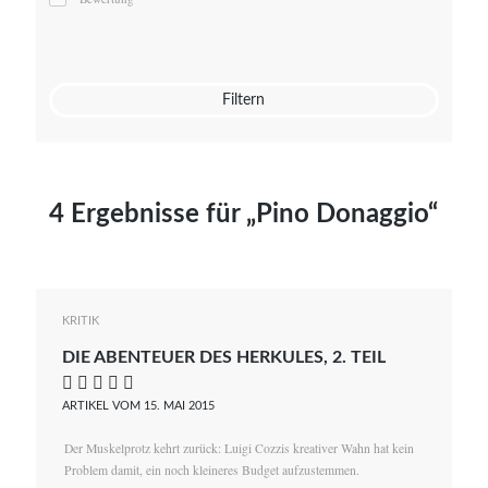
Mato von Vogelstein
Julia Weigl
Benjamin Wimmer
Christian Witte
Filtern
Magdalena Zalewski
4 Ergebnisse für „Pino Donaggio“
KRITIK
DIE ABENTEUER DES HERKULES, 2. TEIL
    
ARTIKEL VOM 15. MAI 2015
Der Muskelprotz kehrt zurück: Luigi Cozzis kreativer Wahn hat kein
Problem damit, ein noch kleineres Budget aufzustemmen.