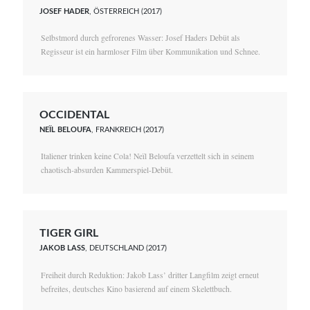
JOSEF HADER
, ÖSTERREICH (2017)
Selbstmord durch gefrorenes Wasser: Josef Haders Debüt als
Regisseur ist ein harmloser Film über Kommunikation und Schnee.
OCCIDENTAL
NEÏL BELOUFA
, FRANKREICH (2017)
Italiener trinken keine Cola! Neïl Beloufa verzettelt sich in seinem
chaotisch-absurden Kammerspiel-Debüt.
TIGER GIRL
JAKOB LASS
, DEUTSCHLAND (2017)
Freiheit durch Reduktion: Jakob Lass’ dritter Langfilm zeigt erneut
befreites, deutsches Kino basierend auf einem Skelettbuch.