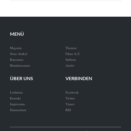
MENÜ
Magazin
Themen
Neue Artikel
Filme A-Z
Kinostarts
Stöbern
Heimkinostarts
Archiv
ÜBER UNS
VERBINDEN
Leitlinien
Facebook
Kontakt
Twitter
Impressum
Vimeo
Datenschutz
RSS