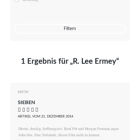
Mato von Vogelstein
Julia Weigl
Benjamin Wimmer
Christian Witte
Filtern
Magdalena Zalewski
1 Ergebnis für „R. Lee Ermey“
KRITIK
SIEBEN
    
ARTIKEL VOM 21. DEZEMBER 2014
Düster, dreckig, hoffnungslos: Brad Pitt und Morgan Freeman jagen
John Doe. Eine Todsünde, diesen Film nicht zu kennen.