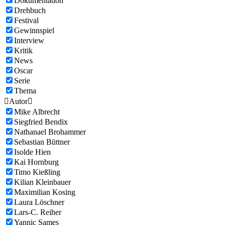
Dokumentation
Drehbuch
Festival
Gewinnspiel
Interview
Kritik
News
Oscar
Serie
Thema

Autor

Mike Albrecht
Siegfried Bendix
Nathanael Brohammer
Sebastian Büttner
Isolde Hien
Kai Hornburg
Timo Kießling
Kilian Kleinbauer
Maximilian Kosing
Laura Löschner
Lars-C. Reiher
Yannic Sames