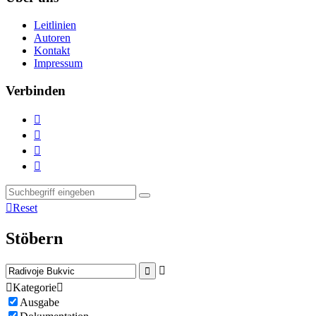
Leitlinien
Autoren
Kontakt
Impressum
Verbinden





Reset
Stöbern



Kategorie

Ausgabe