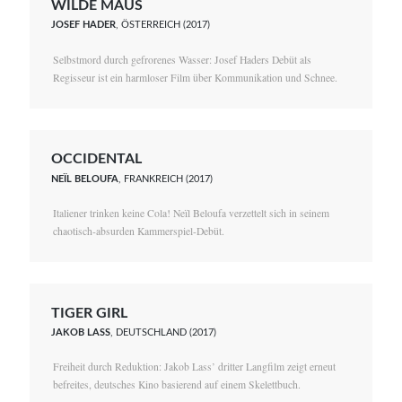
WILDE MAUS
JOSEF HADER
, ÖSTERREICH (2017)
Selbstmord durch gefrorenes Wasser: Josef Haders Debüt als
Regisseur ist ein harmloser Film über Kommunikation und Schnee.
OCCIDENTAL
NEÏL BELOUFA
, FRANKREICH (2017)
Italiener trinken keine Cola! Neïl Beloufa verzettelt sich in seinem
chaotisch-absurden Kammerspiel-Debüt.
TIGER GIRL
JAKOB LASS
, DEUTSCHLAND (2017)
Freiheit durch Reduktion: Jakob Lass’ dritter Langfilm zeigt erneut
befreites, deutsches Kino basierend auf einem Skelettbuch.