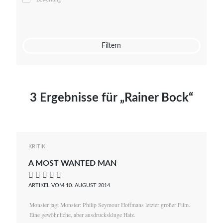
Mato von Vogelstein
Julia Weigl
Benjamin Wimmer
Christian Witte
Filtern
Magdalena Zalewski
3 Ergebnisse für „Rainer Bock“
KRITIK
A MOST WANTED MAN
    
ARTIKEL VOM 10. AUGUST 2014
Monster jagt Monster: Philip Seymour Hoffmans letzter großer Film.
Eine gewöhnliche, aber ausdruckskluge Hatz.