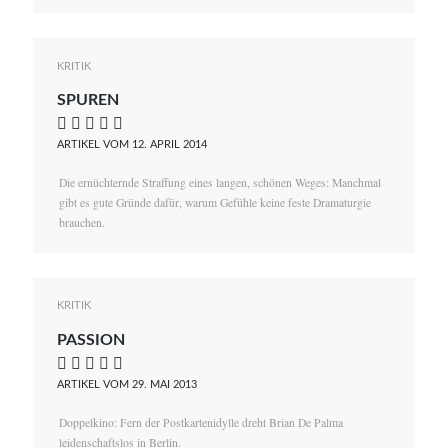
KRITIK
SPUREN
    
ARTIKEL VOM 12. APRIL 2014
Die ernüchternde Straffung eines langen, schönen Weges: Manchmal
gibt es gute Gründe dafür, warum Gefühle keine feste Dramaturgie
brauchen.
KRITIK
PASSION
    
ARTIKEL VOM 29. MAI 2013
Doppelkino: Fern der Postkartenidylle dreht Brian De Palma
leidenschaftslos in Berlin.