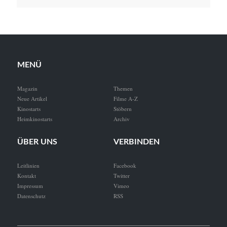
MENÜ
Magazin
Themen
Neue Artikel
Filme A-Z
Kinostarts
Stöbern
Heimkinostarts
Archiv
ÜBER UNS
VERBINDEN
Leitlinien
Facebook
Kontakt
Twitter
Impressum
Vimeo
Datenschutz
RSS