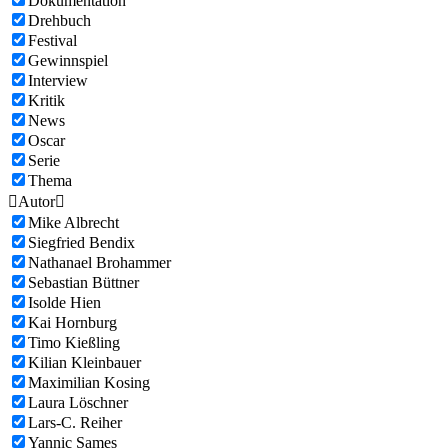
Dokumentation
Drehbuch
Festival
Gewinnspiel
Interview
Kritik
News
Oscar
Serie
Thema

Autor

Mike Albrecht
Siegfried Bendix
Nathanael Brohammer
Sebastian Büttner
Isolde Hien
Kai Hornburg
Timo Kießling
Kilian Kleinbauer
Maximilian Kosing
Laura Löschner
Lars-C. Reiher
Yannic Sames