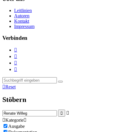
Leitlinien
Autoren
Kontakt
Impressum
Verbinden





Reset
Stöbern



Kategorie

Ausgabe