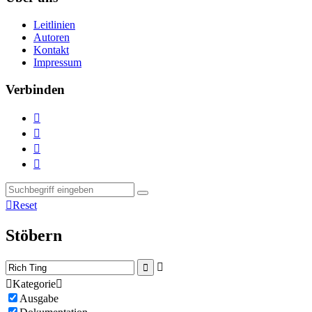
Leitlinien
Autoren
Kontakt
Impressum
Verbinden





Reset
Stöbern



Kategorie

Ausgabe