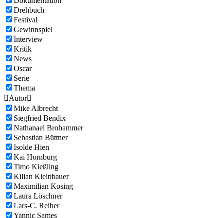
Dokumentation
Drehbuch
Festival
Gewinnspiel
Interview
Kritik
News
Oscar
Serie
Thema

Autor

Mike Albrecht
Siegfried Bendix
Nathanael Brohammer
Sebastian Büttner
Isolde Hien
Kai Hornburg
Timo Kießling
Kilian Kleinbauer
Maximilian Kosing
Laura Löschner
Lars-C. Reiher
Yannic Sames