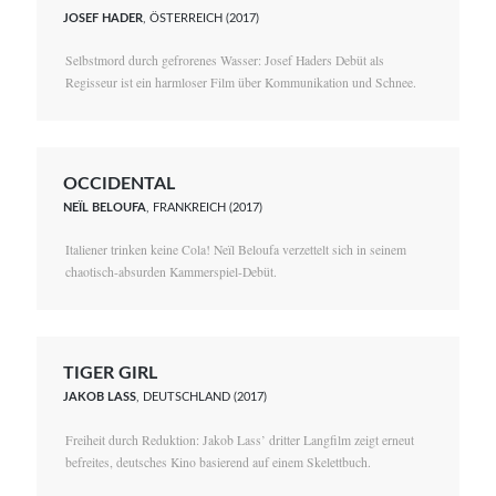
JOSEF HADER
, ÖSTERREICH (2017)
Selbstmord durch gefrorenes Wasser: Josef Haders Debüt als
Regisseur ist ein harmloser Film über Kommunikation und Schnee.
OCCIDENTAL
NEÏL BELOUFA
, FRANKREICH (2017)
Italiener trinken keine Cola! Neïl Beloufa verzettelt sich in seinem
chaotisch-absurden Kammerspiel-Debüt.
TIGER GIRL
JAKOB LASS
, DEUTSCHLAND (2017)
Freiheit durch Reduktion: Jakob Lass’ dritter Langfilm zeigt erneut
befreites, deutsches Kino basierend auf einem Skelettbuch.