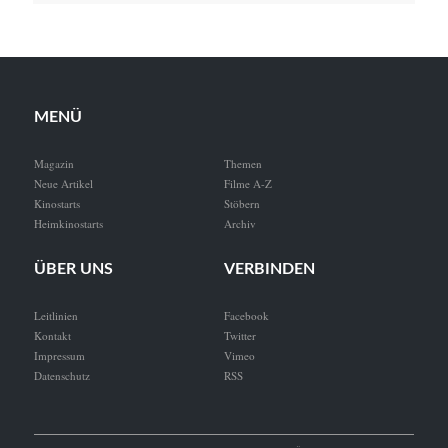
MENÜ
Magazin
Themen
Neue Artikel
Filme A-Z
Kinostarts
Stöbern
Heimkinostarts
Archiv
ÜBER UNS
VERBINDEN
Leitlinien
Facebook
Kontakt
Twitter
Impressum
Vimeo
Datenschutz
RSS