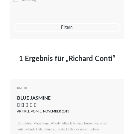
Mato von Vogelstein
Julia Weigl
Benjamin Wimmer
Christian Witte
Filtern
Magdalena Zalewski
1 Ergebnis für „Richard Conti“
KRITIK
BLUE JASMINE
    
ARTIKEL VOM 5. NOVEMBER 2013
Endstation Vergeltung: Woody Allen leitet eine furios-neurotisch
aufspielende Cate Blanchett in die Hölle des realen Lebens.