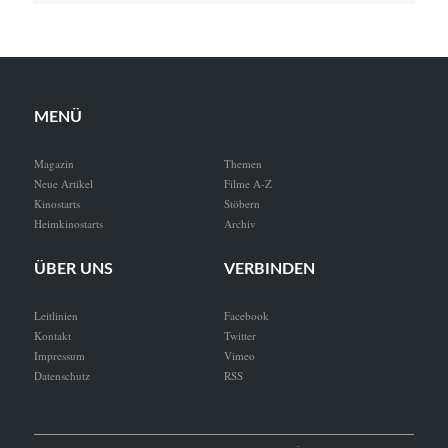
MENÜ
Magazin
Themen
Neue Artikel
Filme A-Z
Kinostarts
Stöbern
Heimkinostarts
Archiv
ÜBER UNS
VERBINDEN
Leitlinien
Facebook
Kontakt
Twitter
Impressum
Vimeo
Datenschutz
RSS