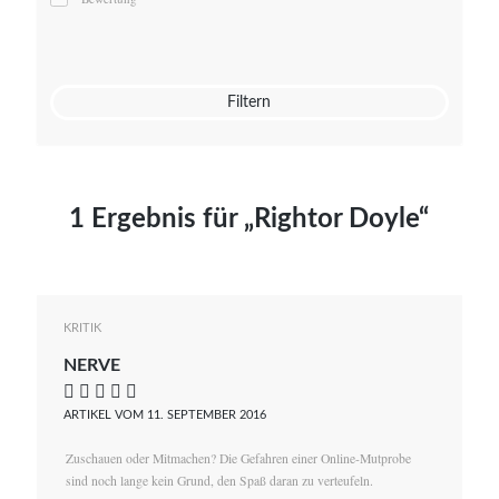
Mato von Vogelstein
Julia Weigl
Benjamin Wimmer
Christian Witte
Filtern
Magdalena Zalewski
1 Ergebnis für „Rightor Doyle“
KRITIK
NERVE
    
ARTIKEL VOM 11. SEPTEMBER 2016
Zuschauen oder Mitmachen? Die Gefahren einer Online-Mutprobe
sind noch lange kein Grund, den Spaß daran zu verteufeln.