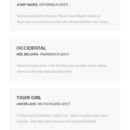
JOSEF HADER
, ÖSTERREICH (2017)
Selbstmord durch gefrorenes Wasser: Josef Haders Debüt als
Regisseur ist ein harmloser Film über Kommunikation und Schnee.
OCCIDENTAL
NEÏL BELOUFA
, FRANKREICH (2017)
Italiener trinken keine Cola! Neïl Beloufa verzettelt sich in seinem
chaotisch-absurden Kammerspiel-Debüt.
TIGER GIRL
JAKOB LASS
, DEUTSCHLAND (2017)
Freiheit durch Reduktion: Jakob Lass’ dritter Langfilm zeigt erneut
befreites, deutsches Kino basierend auf einem Skelettbuch.