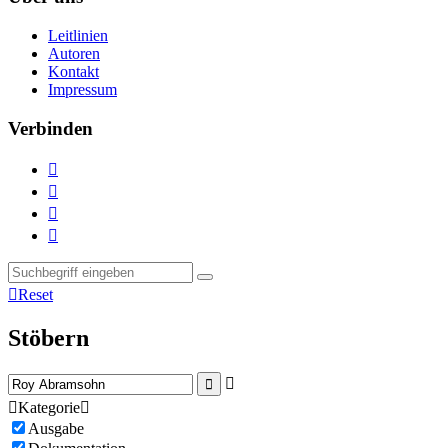
Leitlinien
Autoren
Kontakt
Impressum
Verbinden





Reset
Stöbern



Kategorie

Ausgabe