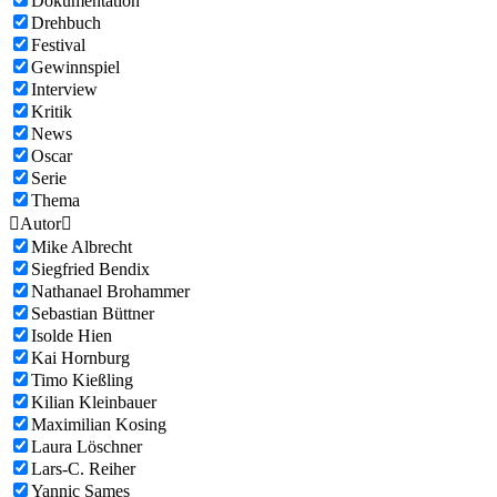
Dokumentation
Drehbuch
Festival
Gewinnspiel
Interview
Kritik
News
Oscar
Serie
Thema

Autor

Mike Albrecht
Siegfried Bendix
Nathanael Brohammer
Sebastian Büttner
Isolde Hien
Kai Hornburg
Timo Kießling
Kilian Kleinbauer
Maximilian Kosing
Laura Löschner
Lars-C. Reiher
Yannic Sames