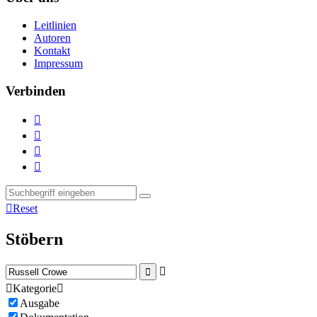
Leitlinien
Autoren
Kontakt
Impressum
Verbinden





Reset
Stöbern



Kategorie

Ausgabe