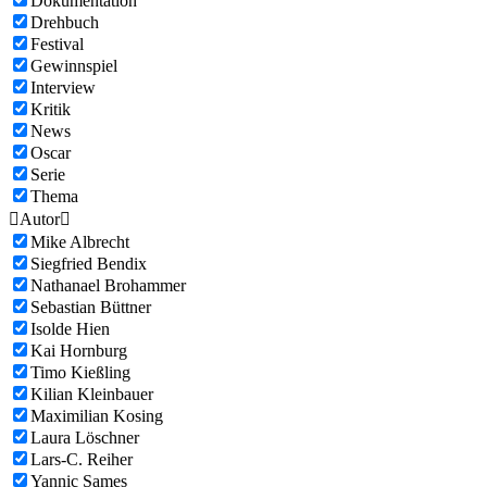
Dokumentation
Drehbuch
Festival
Gewinnspiel
Interview
Kritik
News
Oscar
Serie
Thema

Autor

Mike Albrecht
Siegfried Bendix
Nathanael Brohammer
Sebastian Büttner
Isolde Hien
Kai Hornburg
Timo Kießling
Kilian Kleinbauer
Maximilian Kosing
Laura Löschner
Lars-C. Reiher
Yannic Sames