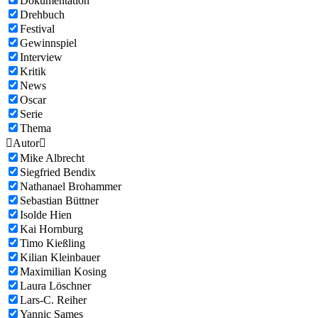
Dokumentation
Drehbuch
Festival
Gewinnspiel
Interview
Kritik
News
Oscar
Serie
Thema

Autor

Mike Albrecht
Siegfried Bendix
Nathanael Brohammer
Sebastian Büttner
Isolde Hien
Kai Hornburg
Timo Kießling
Kilian Kleinbauer
Maximilian Kosing
Laura Löschner
Lars-C. Reiher
Yannic Sames