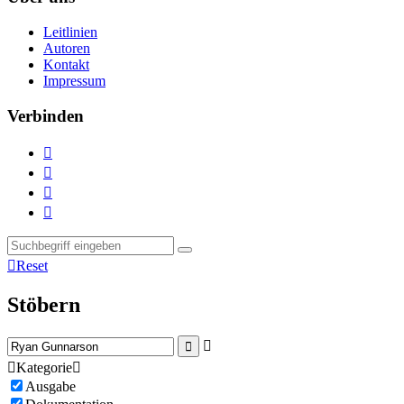
Leitlinien
Autoren
Kontakt
Impressum
Verbinden





Reset
Stöbern



Kategorie

Ausgabe