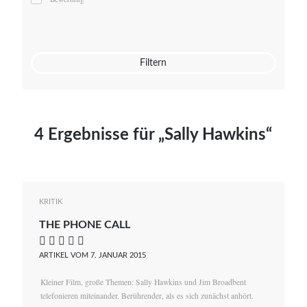
Mato von Vogelstein
Julia Weigl
Benjamin Wimmer
Christian Witte
Filtern
Magdalena Zalewski
4 Ergebnisse für „Sally Hawkins“
KRITIK
THE PHONE CALL
    
ARTIKEL VOM 7. JANUAR 2015
Kleiner Film, große Themen: Sally Hawkins und Jim Broadbent
telefonieren miteinander. Berührender, als es sich zunächst anhört.