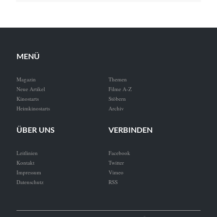
MENÜ
Magazin
Themen
Neue Artikel
Filme A-Z
Kinostarts
Stöbern
Heimkinostarts
Archiv
ÜBER UNS
VERBINDEN
Leitlinien
Facebook
Kontakt
Twitter
Impressum
Vimeo
Datenschutz
RSS