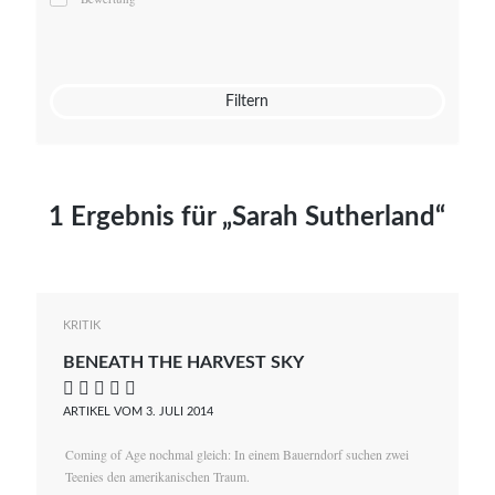
Mato von Vogelstein
Julia Weigl
Benjamin Wimmer
Christian Witte
Filtern
Magdalena Zalewski
1 Ergebnis für „Sarah Sutherland“
KRITIK
BENEATH THE HARVEST SKY
    
ARTIKEL VOM 3. JULI 2014
Coming of Age nochmal gleich: In einem Bauerndorf suchen zwei
Teenies den amerikanischen Traum.