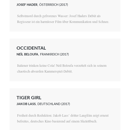
JOSEF HADER
, ÖSTERREICH (2017)
Selbstmord durch gefrorenes Wasser: Josef Haders Debüt als
Regisseur ist ein harmloser Film über Kommunikation und Schnee.
OCCIDENTAL
NEÏL BELOUFA
, FRANKREICH (2017)
Italiener trinken keine Cola! Neïl Beloufa verzettelt sich in seinem
chaotisch-absurden Kammerspiel-Debüt.
TIGER GIRL
JAKOB LASS
, DEUTSCHLAND (2017)
Freiheit durch Reduktion: Jakob Lass’ dritter Langfilm zeigt erneut
befreites, deutsches Kino basierend auf einem Skelettbuch.