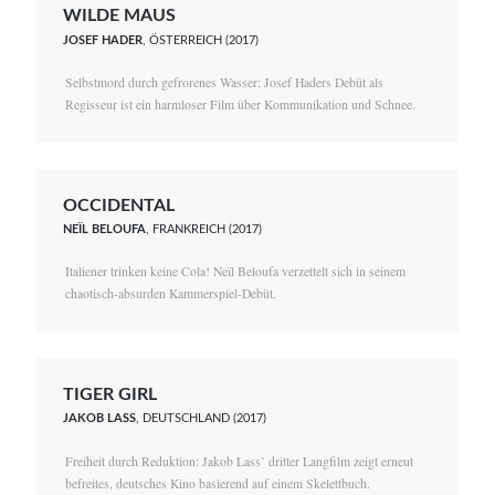
WILDE MAUS
JOSEF HADER
, ÖSTERREICH (2017)
Selbstmord durch gefrorenes Wasser: Josef Haders Debüt als
Regisseur ist ein harmloser Film über Kommunikation und Schnee.
OCCIDENTAL
NEÏL BELOUFA
, FRANKREICH (2017)
Italiener trinken keine Cola! Neïl Beloufa verzettelt sich in seinem
chaotisch-absurden Kammerspiel-Debüt.
TIGER GIRL
JAKOB LASS
, DEUTSCHLAND (2017)
Freiheit durch Reduktion: Jakob Lass’ dritter Langfilm zeigt erneut
befreites, deutsches Kino basierend auf einem Skelettbuch.