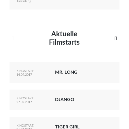
Erwartung.
Aktuelle


Filmstarts
KINOSTART:
MR. LONG
14.09.2017
KINOSTART:
DJANGO
27.07.2017
KINOSTART:
TIGER GIRL