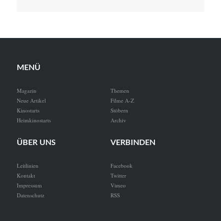
MENÜ
Magazin
Themen
Neue Artikel
Filme A-Z
Kinostarts
Stöbern
Heimkinostarts
Archiv
ÜBER UNS
VERBINDEN
Leitlinien
Facebook
Kontakt
Twitter
Impressum
Vimeo
Datenschutz
RSS