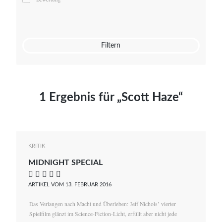
Mato von Vogelstein
Julia Weigl
Benjamin Wimmer
Christian Witte
Filtern
Magdalena Zalewski
1 Ergebnis für „Scott Haze“
KRITIK
MIDNIGHT SPECIAL
    
ARTIKEL VOM 13. FEBRUAR 2016
Das Verlangen nach Macht und Überleben: Jeff Nichols’ vierter
Spielfilm glänzt im Science-Fiction-Licht, erfüllt aber nicht jede