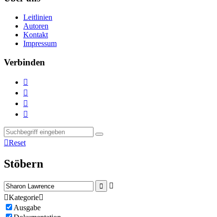
Leitlinien
Autoren
Kontakt
Impressum
Verbinden





Reset
Stöbern



Kategorie

Ausgabe