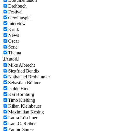
Dokumentation
Drehbuch
Festival
Gewinnspiel
Interview
Kritik
News
Oscar
Serie
Thema

Autor

Mike Albrecht
Siegfried Bendix
Nathanael Brohammer
Sebastian Büttner
Isolde Hien
Kai Hornburg
Timo Kießling
Kilian Kleinbauer
Maximilian Kosing
Laura Löschner
Lars-C. Reiher
Yannic Sames