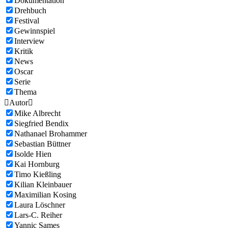
Dokumentation
Drehbuch
Festival
Gewinnspiel
Interview
Kritik
News
Oscar
Serie
Thema

Autor

Mike Albrecht
Siegfried Bendix
Nathanael Brohammer
Sebastian Büttner
Isolde Hien
Kai Hornburg
Timo Kießling
Kilian Kleinbauer
Maximilian Kosing
Laura Löschner
Lars-C. Reiher
Yannic Sames