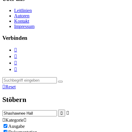
Leitlinien
Autoren
Kontakt
Impressum
Verbinden





Reset
Stöbern



Kategorie

Ausgabe