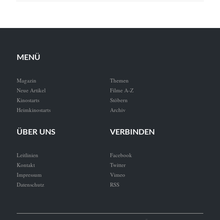
MENÜ
Magazin
Themen
Neue Artikel
Filme A-Z
Kinostarts
Stöbern
Heimkinostarts
Archiv
ÜBER UNS
VERBINDEN
Leitlinien
Facebook
Kontakt
Twitter
Impressum
Vimeo
Datenschutz
RSS