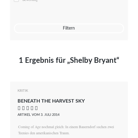
Mato von Vogelstein
Julia Weigl
Benjamin Wimmer
Christian Witte
Filtern
Magdalena Zalewski
1 Ergebnis für „Shelby Bryant“
KRITIK
BENEATH THE HARVEST SKY
    
ARTIKEL VOM 3. JULI 2014
Coming of Age nochmal gleich: In einem Bauerndorf suchen zwei
Teenies den amerikanischen Traum.