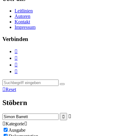
Leitlinien
Autoren
Kontakt
Impressum
Verbinden





Reset
Stöbern



Kategorie

Ausgabe