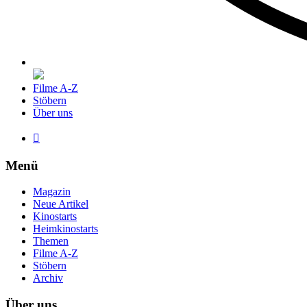
Filme A-Z
Stöbern
Über uns

Menü
Magazin
Neue Artikel
Kinostarts
Heimkinostarts
Themen
Filme A-Z
Stöbern
Archiv
Über uns