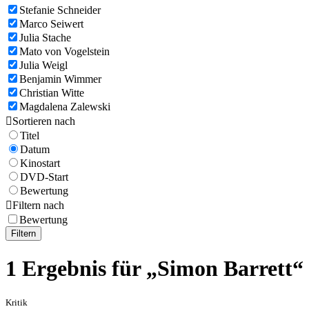
Stefanie Schneider
Marco Seiwert
Julia Stache
Mato von Vogelstein
Julia Weigl
Benjamin Wimmer
Christian Witte
Magdalena Zalewski

Sortieren nach
Titel
Datum
Kinostart
DVD-Start
Bewertung

Filtern nach
Bewertung
Filtern
1 Ergebnis für „Simon Barrett“
Kritik