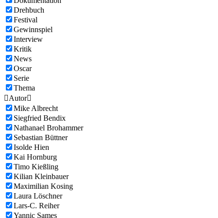
Dokumentation
Drehbuch
Festival
Gewinnspiel
Interview
Kritik
News
Oscar
Serie
Thema

Autor

Mike Albrecht
Siegfried Bendix
Nathanael Brohammer
Sebastian Büttner
Isolde Hien
Kai Hornburg
Timo Kießling
Kilian Kleinbauer
Maximilian Kosing
Laura Löschner
Lars-C. Reiher
Yannic Sames