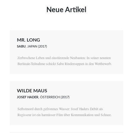
Neue Artikel
MR. LONG
SABU
, JAPAN (2017)
Zerbrochene Leben und einstürzende Neubauten: In seiner neunten
Berlinale-Teilnahme schickt Sabu Rindersuppen in den Wettbewerb.
WILDE MAUS
JOSEF HADER
, ÖSTERREICH (2017)
Selbstmord durch gefrorenes Wasser: Josef Haders Debüt als
Regisseur ist ein harmloser Film über Kommunikation und Schnee.