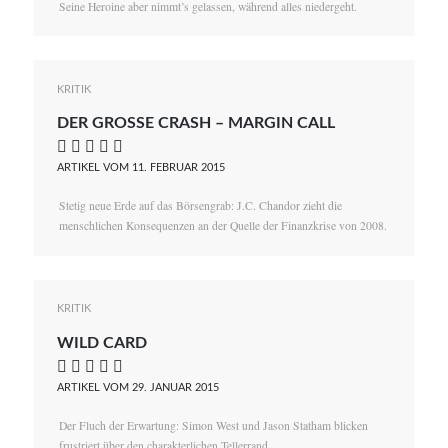
Seine Heroine aber nimmt’s gelassen, während alles niedergeht.
KRITIK
DER GROSSE CRASH – MARGIN CALL
    
ARTIKEL VOM 11. FEBRUAR 2015
Stetig neue Erde auf das Börsengrab: J.C. Chandor zieht die
menschlichen Konsequenzen an der Quelle der Finanzkrise von 2008.
KRITIK
WILD CARD
    
ARTIKEL VOM 29. JANUAR 2015
Der Fluch der Erwartung: Simon West und Jason Statham blicken
frustriert über den charakterlichen Tellerrand.