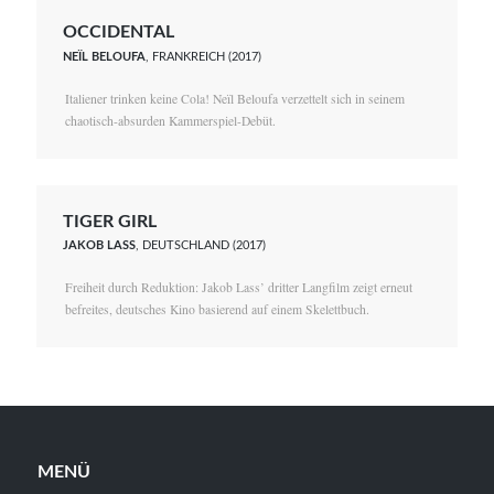
OCCIDENTAL
NEÏL BELOUFA
, FRANKREICH (2017)
Italiener trinken keine Cola! Neïl Beloufa verzettelt sich in seinem
chaotisch-absurden Kammerspiel-Debüt.
TIGER GIRL
JAKOB LASS
, DEUTSCHLAND (2017)
Freiheit durch Reduktion: Jakob Lass’ dritter Langfilm zeigt erneut
befreites, deutsches Kino basierend auf einem Skelettbuch.
MENÜ