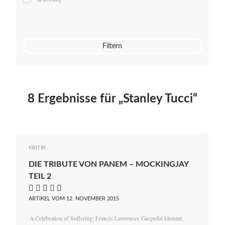
Mato von Vogelstein
Julia Weigl
Benjamin Wimmer
Christian Witte
Filtern
Magdalena Zalewski
8 Ergebnisse für „Stanley Tucci“
KRITIK
DIE TRIBUTE VON PANEM – MOCKINGJAY
TEIL 2
    
ARTIKEL VOM 12. NOVEMBER 2015
A Celebration of Suffering: Francis Lawrences Gaspedal klemmt.