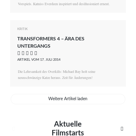
Vorspiels. Katniss Everdeen inspiriert und desillusioniert erneut.
KRITIK
TRANSFORMERS 4 – ÄRA DES
UNTERGANGS
    
ARTIKEL VOM 17. JULI 2014
Die Lehrsamkeit des Overkills: Michael Bay holt seine
neunschwänzige Katze heraus. Zeit für Änderungen!
Weitere Artikel laden
Aktuelle


Filmstarts