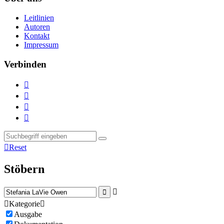
Leitlinien
Autoren
Kontakt
Impressum
Verbinden





Reset
Stöbern



Kategorie

Ausgabe