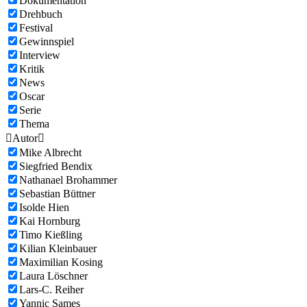
Dokumentation
Drehbuch
Festival
Gewinnspiel
Interview
Kritik
News
Oscar
Serie
Thema

Autor

Mike Albrecht
Siegfried Bendix
Nathanael Brohammer
Sebastian Büttner
Isolde Hien
Kai Hornburg
Timo Kießling
Kilian Kleinbauer
Maximilian Kosing
Laura Löschner
Lars-C. Reiher
Yannic Sames