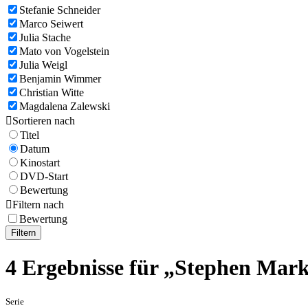
Stefanie Schneider
Marco Seiwert
Julia Stache
Mato von Vogelstein
Julia Weigl
Benjamin Wimmer
Christian Witte
Magdalena Zalewski

Sortieren nach
Titel
Datum
Kinostart
DVD-Start
Bewertung

Filtern nach
Bewertung
Filtern
4 Ergebnisse für „Stephen Mar
Serie