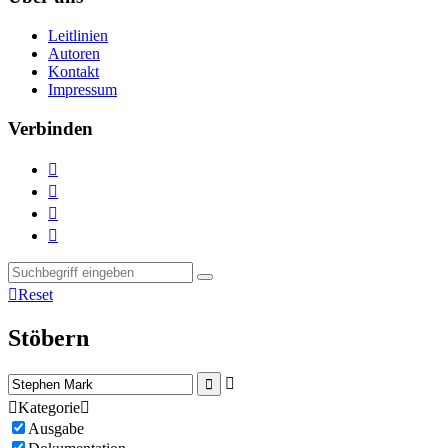
Leitlinien
Autoren
Kontakt
Impressum
Verbinden





Reset
Stöbern



Kategorie

Ausgabe