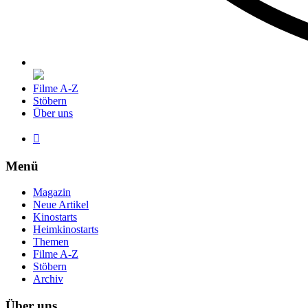
Filme A-Z
Stöbern
Über uns

Menü
Magazin
Neue Artikel
Kinostarts
Heimkinostarts
Themen
Filme A-Z
Stöbern
Archiv
Über uns