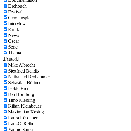
Dokumentation
Drehbuch
Festival
Gewinnspiel
Interview
Kritik
News
Oscar
Serie
Thema

Autor

Mike Albrecht
Siegfried Bendix
Nathanael Brohammer
Sebastian Büttner
Isolde Hien
Kai Hornburg
Timo Kießling
Kilian Kleinbauer
Maximilian Kosing
Laura Löschner
Lars-C. Reiher
Yannic Sames