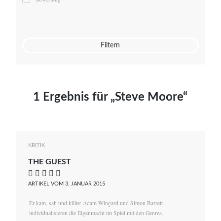
Mato von Vogelstein
Julia Weigl
Benjamin Wimmer
Christian Witte
Filtern
Magdalena Zalewski
1 Ergebnis für „Steve Moore“
KRITIK
THE GUEST
    
ARTIKEL VOM 3. JANUAR 2015
Er kam, sah und killte: Adam Wingard und Simon Barrett
individualisieren die Eigenmacht im Spiel mit den Genres.