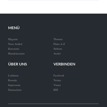
MENÜ
Magazin
Themen
Neue Artikel
Filme A-Z
Kinostarts
Stöbern
Heimkinostarts
Archiv
ÜBER UNS
VERBINDEN
Leitlinien
Facebook
Kontakt
Twitter
Impressum
Vimeo
Datenschutz
RSS