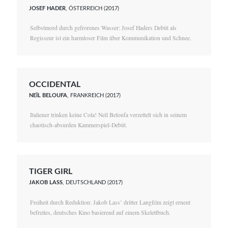
JOSEF HADER
, ÖSTERREICH (2017)
Selbstmord durch gefrorenes Wasser: Josef Haders Debüt als
Regisseur ist ein harmloser Film über Kommunikation und Schnee.
OCCIDENTAL
NEÏL BELOUFA
, FRANKREICH (2017)
Italiener trinken keine Cola! Neïl Beloufa verzettelt sich in seinem
chaotisch-absurden Kammerspiel-Debüt.
TIGER GIRL
JAKOB LASS
, DEUTSCHLAND (2017)
Freiheit durch Reduktion: Jakob Lass’ dritter Langfilm zeigt erneut
befreites, deutsches Kino basierend auf einem Skelettbuch.