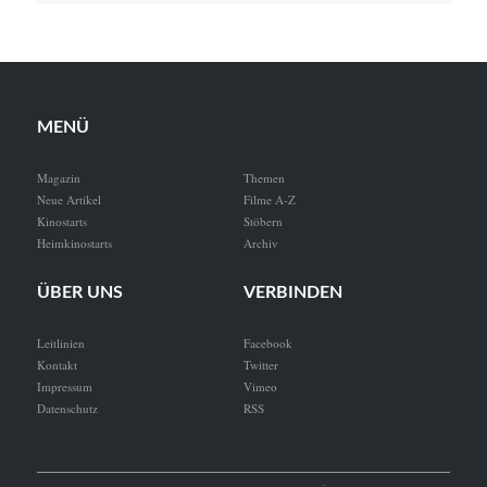
MENÜ
Magazin
Themen
Neue Artikel
Filme A-Z
Kinostarts
Stöbern
Heimkinostarts
Archiv
ÜBER UNS
VERBINDEN
Leitlinien
Facebook
Kontakt
Twitter
Impressum
Vimeo
Datenschutz
RSS