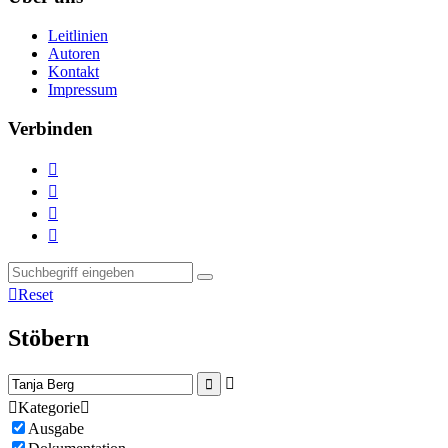
Leitlinien
Autoren
Kontakt
Impressum
Verbinden





Reset
Stöbern



Kategorie

Ausgabe