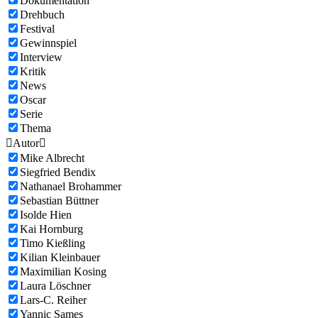
Dokumentation
Drehbuch
Festival
Gewinnspiel
Interview
Kritik
News
Oscar
Serie
Thema

Autor

Mike Albrecht
Siegfried Bendix
Nathanael Brohammer
Sebastian Büttner
Isolde Hien
Kai Hornburg
Timo Kießling
Kilian Kleinbauer
Maximilian Kosing
Laura Löschner
Lars-C. Reiher
Yannic Sames