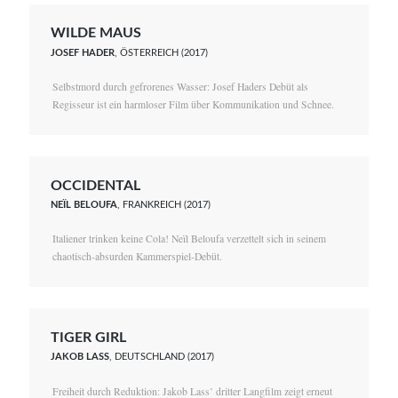
WILDE MAUS
JOSEF HADER
, ÖSTERREICH (2017)
Selbstmord durch gefrorenes Wasser: Josef Haders Debüt als
Regisseur ist ein harmloser Film über Kommunikation und Schnee.
OCCIDENTAL
NEÏL BELOUFA
, FRANKREICH (2017)
Italiener trinken keine Cola! Neïl Beloufa verzettelt sich in seinem
chaotisch-absurden Kammerspiel-Debüt.
TIGER GIRL
JAKOB LASS
, DEUTSCHLAND (2017)
Freiheit durch Reduktion: Jakob Lass’ dritter Langfilm zeigt erneut