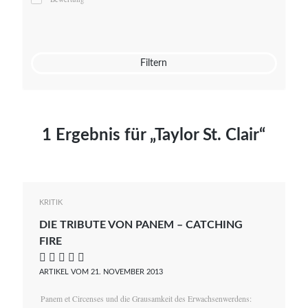
Mato von Vogelstein
Julia Weigl
Benjamin Wimmer
Christian Witte
Filtern
Magdalena Zalewski
1 Ergebnis für „Taylor St. Clair“
KRITIK
DIE TRIBUTE VON PANEM – CATCHING
FIRE
    
ARTIKEL VOM 21. NOVEMBER 2013
Panem et Circenses und die Grausamkeit des Erwachsenwerdens: