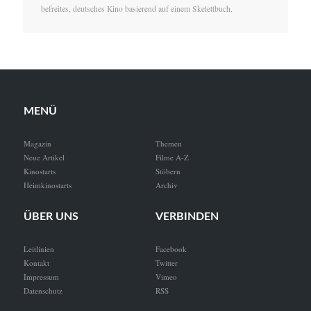
befreites, deutsches Kino basierend auf einem Skelettbuch.
MENÜ
Magazin
Themen
Neue Artikel
Filme A-Z
Kinostarts
Stöbern
Heimkinostarts
Archiv
ÜBER UNS
VERBINDEN
Leitlinien
Facebook
Kontakt
Twitter
Impressum
Vimeo
Datenschutz
RSS