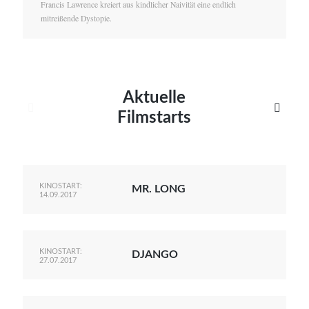
Francis Lawrence kreiert aus kindlicher Naivität eine endlich
mitreißende Dystopie.
Aktuelle


Filmstarts
KINOSTART:
MR. LONG
14.09.2017
KINOSTART:
DJANGO
27.07.2017