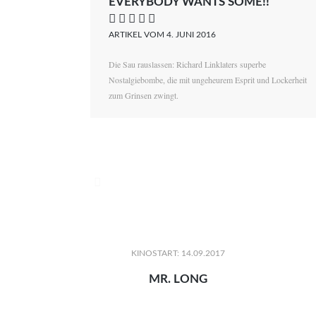
EVERYBODY WANTS SOME!!
    
ARTIKEL VOM 4. JUNI 2016
Die Sau rauslassen: Richard Linklaters superbe
Nostalgiebombe, die mit ungeheurem Esprit und Lockerheit
zum Grinsen zwingt.

KINOSTART: 14.09.2017
MR. LONG