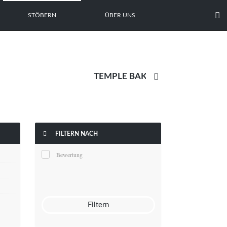

STÖBERN
ÜBER UNS


FILTERN NACH
Bewertung
Filtern