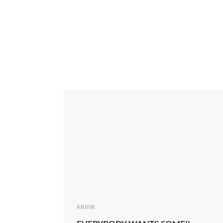
Interview
Kritik
News
Oscar
Serie
Thema
KRITIK