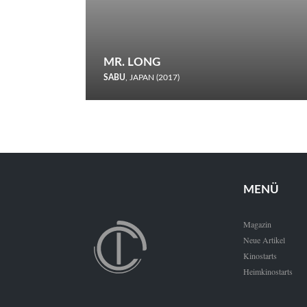
MR. LONG
SABU
, JAPAN (2017)
Zerbrochene Leben und einstürzende Neubauten: In seiner
neunten Berlinale-Teilnahme schickt Sabu Rindersuppen in
den Wettbewerb.
MENÜ
Magazin
Neue Artikel
Kinostarts
Heimkinostarts