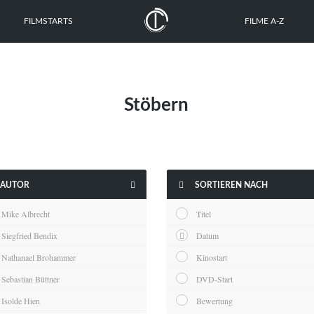
FILMSTARTS
FILME A-Z
Stöbern


AUTOR
SORTIEREN NACH
Mike Albrecht
Titel
Siegfried Bendix
Datum
Nathanael Brohammer
Kinostart
Sebastian Büttner
DVD-Start
Isolde Hien
Bewertung