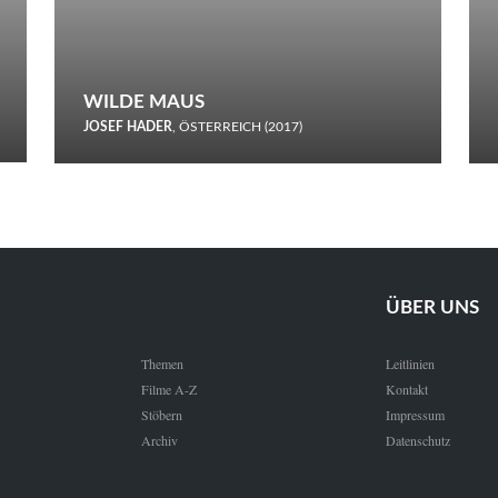
WILDE MAUS
JOSEF HADER
, ÖSTERREICH (2017)
Selbstmord durch gefrorenes Wasser: Josef Haders Debüt als
Regisseur ist ein harmloser Film über Kommunikation und
Schnee.
ÜBER UNS
Themen
Leitlinien
Filme A-Z
Kontakt
Stöbern
Impressum
Archiv
Datenschutz