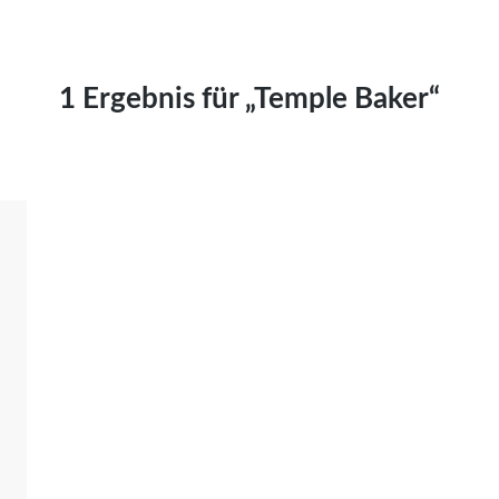
Kai Hornburg
Timo Kießling
Kilian Kleinbauer
1 Ergebnis für „Temple Baker“
Maximilian Kosing
Laura Löschner
Lars-C. Reiher
Yannic Sames
Stefanie Schneider
Marco Seiwert
Julia Stache
Mato von Vogelstein
Julia Weigl
Benjamin Wimmer
Christian Witte
Magdalena Zalewski