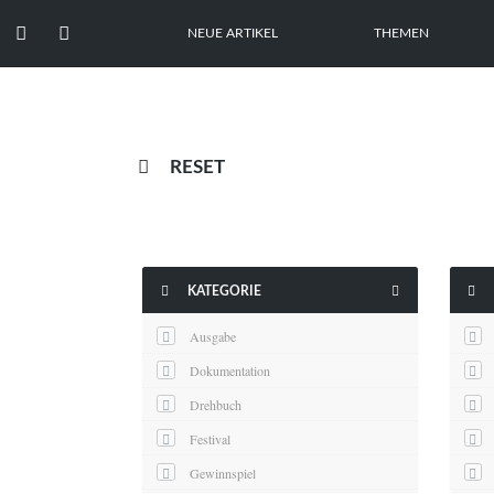


NEUE ARTIKEL
THEMEN

RESET



KATEGORIE
Ausgabe
Dokumentation
Drehbuch
Festival
Gewinnspiel