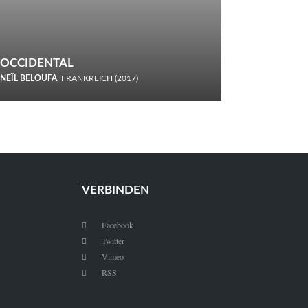
OCCIDENTAL
NEÏL BELOUFA
, FRANKREICH (2017)
Italiener trinken keine Cola! Neïl Beloufa verzettelt sich in
seinem chaotisch-absurden Kammerspiel-Debüt.
VERBINDEN
Facebook

Twitter

Vimeo

RSS
