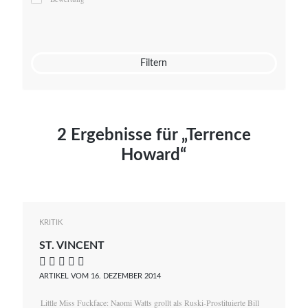
Mato von Vogelstein
Julia Weigl
Benjamin Wimmer
Christian Witte
Filtern
Magdalena Zalewski
2 Ergebnisse für „Terrence
Howard“
KRITIK
ST. VINCENT
    
ARTIKEL VOM 16. DEZEMBER 2014
Little Miss Fuckface: Naomi Watts grollt als Ruski-Prostituierte Bill