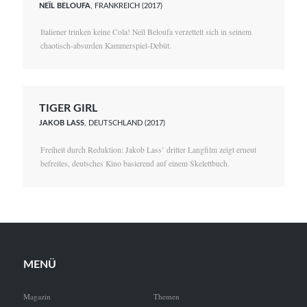
NEÏL BELOUFA
, FRANKREICH (2017)
Italiener trinken keine Cola! Neïl Beloufa verzettelt sich in seinem
chaotisch-absurden Kammerspiel-Debüt.
TIGER GIRL
JAKOB LASS
, DEUTSCHLAND (2017)
Freiheit durch Reduktion: Jakob Lass’ dritter Langfilm zeigt erneut
befreites, deutsches Kino basierend auf einem Skelettbuch.
MENÜ
Magazin
Themen