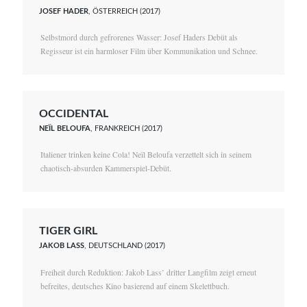
JOSEF HADER
, ÖSTERREICH (2017)
Selbstmord durch gefrorenes Wasser: Josef Haders Debüt als
Regisseur ist ein harmloser Film über Kommunikation und Schnee.
OCCIDENTAL
NEÏL BELOUFA
, FRANKREICH (2017)
Italiener trinken keine Cola! Neïl Beloufa verzettelt sich in seinem
chaotisch-absurden Kammerspiel-Debüt.
TIGER GIRL
JAKOB LASS
, DEUTSCHLAND (2017)
Freiheit durch Reduktion: Jakob Lass’ dritter Langfilm zeigt erneut
befreites, deutsches Kino basierend auf einem Skelettbuch.