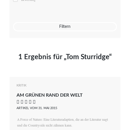
Mato von Vogelstein
Julia Weigl
Benjamin Wimmer
Christian Witte
Filtern
Magdalena Zalewski
1 Ergebnis für „Tom Sturridge“
KRITIK
AM GRÜNEN RAND DER WELT
    
ARTIKEL VOM 31. MAI 2015
A Force of Nature: Eine Literaturadaption, die an der Literatur nagt
und die Countryside nicht zähmen kann.