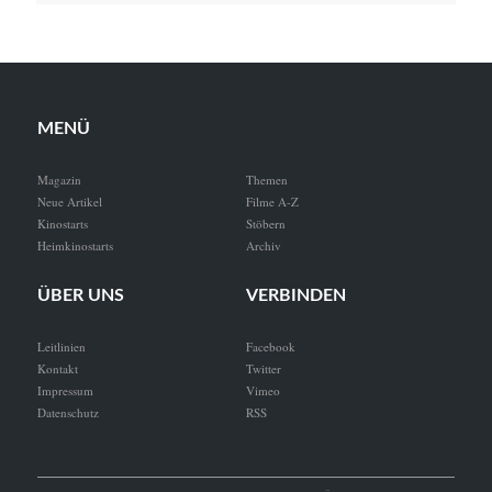
MENÜ
Magazin
Themen
Neue Artikel
Filme A-Z
Kinostarts
Stöbern
Heimkinostarts
Archiv
ÜBER UNS
VERBINDEN
Leitlinien
Facebook
Kontakt
Twitter
Impressum
Vimeo
Datenschutz
RSS