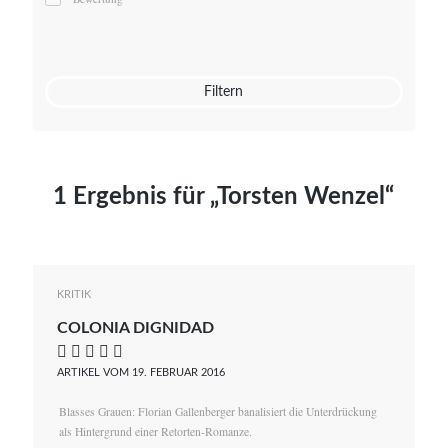
Mato von Vogelstein
Julia Weigl
Benjamin Wimmer
Christian Witte
Filtern
Magdalena Zalewski
1 Ergebnis für „Torsten Wenzel“
KRITIK
COLONIA DIGNIDAD
    
ARTIKEL VOM 19. FEBRUAR 2016
Blasses Grauen: Florian Gallenberger banalisiert die Unterdrückung
als Hintergrund einer Retorten-Romanze.