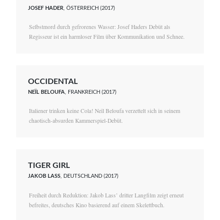
JOSEF HADER
, ÖSTERREICH (2017)
Selbstmord durch gefrorenes Wasser: Josef Haders Debüt als
Regisseur ist ein harmloser Film über Kommunikation und Schnee.
OCCIDENTAL
NEÏL BELOUFA
, FRANKREICH (2017)
Italiener trinken keine Cola! Neïl Beloufa verzettelt sich in seinem
chaotisch-absurden Kammerspiel-Debüt.
TIGER GIRL
JAKOB LASS
, DEUTSCHLAND (2017)
Freiheit durch Reduktion: Jakob Lass’ dritter Langfilm zeigt erneut
befreites, deutsches Kino basierend auf einem Skelettbuch.