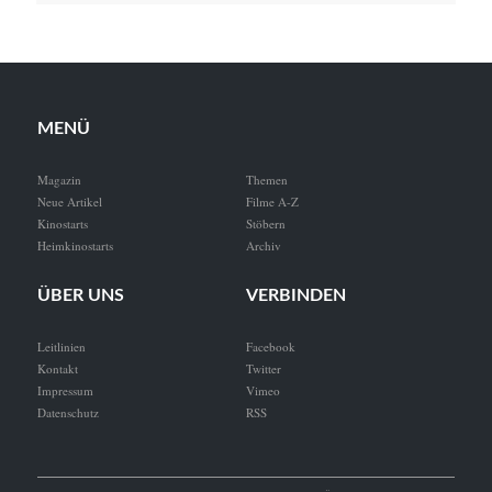
MENÜ
Magazin
Themen
Neue Artikel
Filme A-Z
Kinostarts
Stöbern
Heimkinostarts
Archiv
ÜBER UNS
VERBINDEN
Leitlinien
Facebook
Kontakt
Twitter
Impressum
Vimeo
Datenschutz
RSS