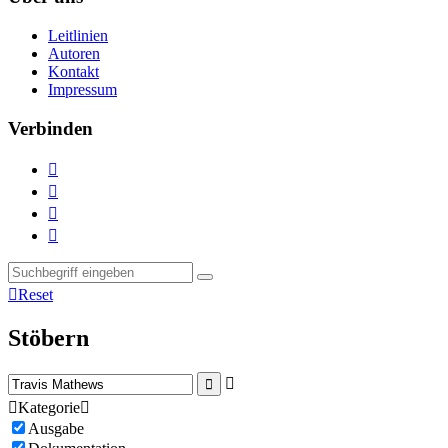
Leitlinien
Autoren
Kontakt
Impressum
Verbinden





Reset
Stöbern



Kategorie

Ausgabe