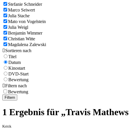
Stefanie Schneider
Marco Seiwert
Julia Stache
Mato von Vogelstein
Julia Weigl
Benjamin Wimmer
Christian Witte
Magdalena Zalewski

Sortieren nach
Titel
Datum
Kinostart
DVD-Start
Bewertung

Filtern nach
Bewertung
Filtern
1 Ergebnis für „Travis Mathews
Kritik