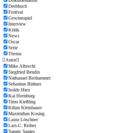
Dokumentation
Drehbuch
Festival
Gewinnspiel
Interview
Kritik
News
Oscar
Serie
Thema

Autor

Mike Albrecht
Siegfried Bendix
Nathanael Brohammer
Sebastian Büttner
Isolde Hien
Kai Hornburg
Timo Kießling
Kilian Kleinbauer
Maximilian Kosing
Laura Löschner
Lars-C. Reiher
Yannic Sames