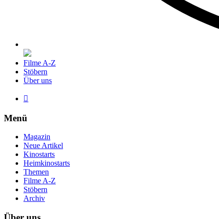
Filme A-Z
Stöbern
Über uns

Menü
Magazin
Neue Artikel
Kinostarts
Heimkinostarts
Themen
Filme A-Z
Stöbern
Archiv
Über uns