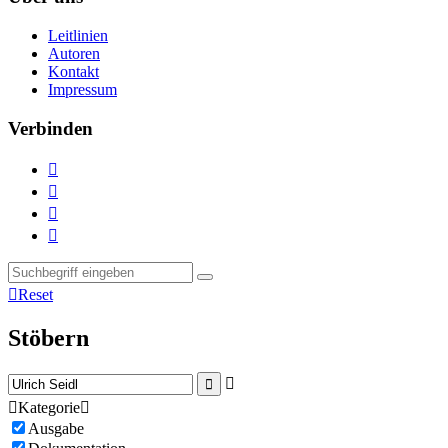
Leitlinien
Autoren
Kontakt
Impressum
Verbinden





Reset
Stöbern



Kategorie

Ausgabe