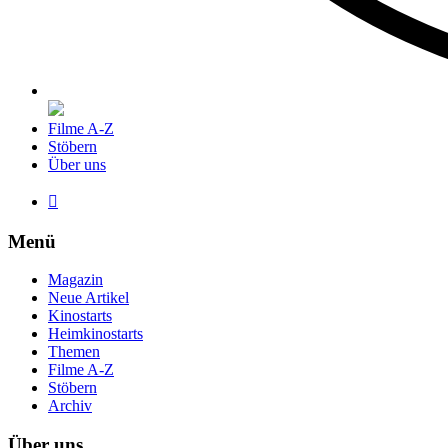
Filme A-Z
Stöbern
Über uns

Menü
Magazin
Neue Artikel
Kinostarts
Heimkinostarts
Themen
Filme A-Z
Stöbern
Archiv
Über uns