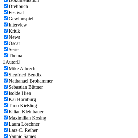
Dokumentation
Drehbuch
Festival
Gewinnspiel
Interview
Kritik
News
Oscar
Serie
Thema

Autor

Mike Albrecht
Siegfried Bendix
Nathanael Brohammer
Sebastian Büttner
Isolde Hien
Kai Hornburg
Timo Kießling
Kilian Kleinbauer
Maximilian Kosing
Laura Löschner
Lars-C. Reiher
Yannic Sames