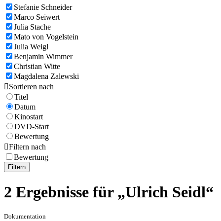
Stefanie Schneider
Marco Seiwert
Julia Stache
Mato von Vogelstein
Julia Weigl
Benjamin Wimmer
Christian Witte
Magdalena Zalewski

Sortieren nach
Titel
Datum
Kinostart
DVD-Start
Bewertung

Filtern nach
Bewertung
Filtern
2 Ergebnisse für „Ulrich Seidl“
Dokumentation