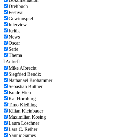
Dokumentation
Drehbuch
Festival
Gewinnspiel
Interview
Kritik
News
Oscar
Serie
Thema

Autor

Mike Albrecht
Siegfried Bendix
Nathanael Brohammer
Sebastian Büttner
Isolde Hien
Kai Hornburg
Timo Kießling
Kilian Kleinbauer
Maximilian Kosing
Laura Löschner
Lars-C. Reiher
Yannic Sames