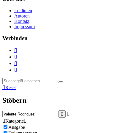
Leitlinien
Autoren
Kontakt
Impressum
Verbinden





Reset
Stöbern



Kategorie

Ausgabe