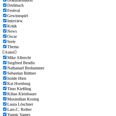
Dokumentation
Drehbuch
Festival
Gewinnspiel
Interview
Kritik
News
Oscar
Serie
Thema

Autor

Mike Albrecht
Siegfried Bendix
Nathanael Brohammer
Sebastian Büttner
Isolde Hien
Kai Hornburg
Timo Kießling
Kilian Kleinbauer
Maximilian Kosing
Laura Löschner
Lars-C. Reiher
Yannic Sames