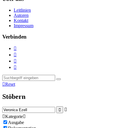
Leitlinien
Autoren
Kontakt
Impressum
Verbinden





Reset
Stöbern



Kategorie

Ausgabe