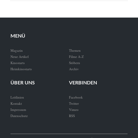
MENÜ
Magazin
Themen
Neue Artikel
Filme A-Z
Kinostarts
Stöbern
Heimkinostarts
Archiv
ÜBER UNS
VERBINDEN
Leitlinien
Facebook
Kontakt
Twitter
Impressum
Vimeo
Datenschutz
RSS