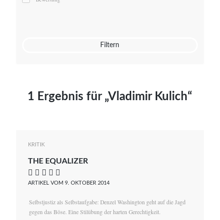
Mato von Vogelstein
Julia Weigl
Benjamin Wimmer
Christian Witte
Filtern
Magdalena Zalewski
1 Ergebnis für „Vladimir Kulich“
KRITIK
THE EQUALIZER
    
ARTIKEL VOM 9. OKTOBER 2014
Selbstjustiz als Selbstaufgabe: Denzel Washington geht auf die Jagd
gegen das Böse. Eine Stilübung der harten Gerechtigkeit.