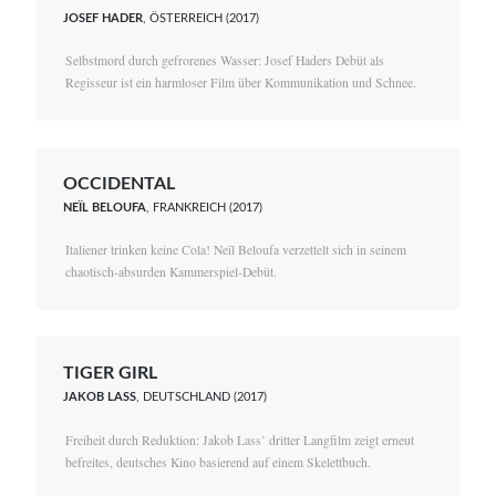
JOSEF HADER
, ÖSTERREICH (2017)
Selbstmord durch gefrorenes Wasser: Josef Haders Debüt als
Regisseur ist ein harmloser Film über Kommunikation und Schnee.
OCCIDENTAL
NEÏL BELOUFA
, FRANKREICH (2017)
Italiener trinken keine Cola! Neïl Beloufa verzettelt sich in seinem
chaotisch-absurden Kammerspiel-Debüt.
TIGER GIRL
JAKOB LASS
, DEUTSCHLAND (2017)
Freiheit durch Reduktion: Jakob Lass’ dritter Langfilm zeigt erneut
befreites, deutsches Kino basierend auf einem Skelettbuch.