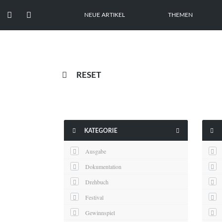


NEUE ARTIKEL
THEMEN

RESET



KATEGORIE
Ausgabe
Dokumentation
Drehbuch
Festival
Gewinnspiel