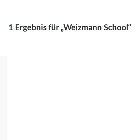
Kai Hornburg
Timo Kießling
Kilian Kleinbauer
1 Ergebnis für „Weizmann School“
Maximilian Kosing
Laura Löschner
Lars-C. Reiher
Yannic Sames
Stefanie Schneider
Marco Seiwert
Julia Stache
Mato von Vogelstein
Julia Weigl
Benjamin Wimmer
Christian Witte
Magdalena Zalewski