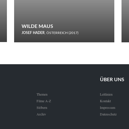
WILDE MAUS
JOSEF HADER
, ÖSTERREICH (2017)
Selbstmord durch gefrorenes Wasser: Josef Haders Debüt als
Regisseur ist ein harmloser Film über Kommunikation und
Schnee.
ÜBER UNS
Themen
Leitlinien
Filme A-Z
Kontakt
Stöbern
Impressum
Archiv
Datenschutz