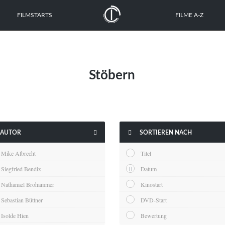
FILMSTARTS
FILME A-Z
Stöbern


AUTOR
SORTIEREN NACH
Mike Albrecht
Titel
Siegfried Bendix
Datum
Nathanael Brohammer
Kinostart
Sebastian Büttner
DVD-Start
Isolde Hien
Bewertung