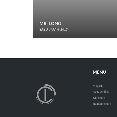
MR. LONG
SABU
, JAPAN (2017)
Zerbrochene Leben und einstürzende Neubauten: In seiner
neunten Berlinale-Teilnahme schickt Sabu Rindersuppen in
den Wettbewerb.
MENÜ
Magazin
Neue Artikel
Kinostarts
Heimkinostarts