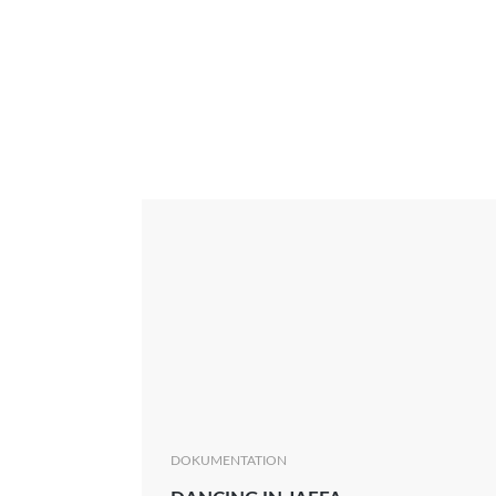
Interview
Kritik
News
Oscar
Serie
Thema
DOKUMENTATION