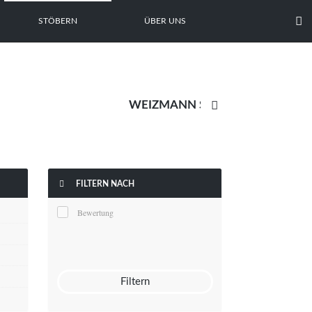

STÖBERN
ÜBER UNS


FILTERN NACH
Bewertung
Filtern