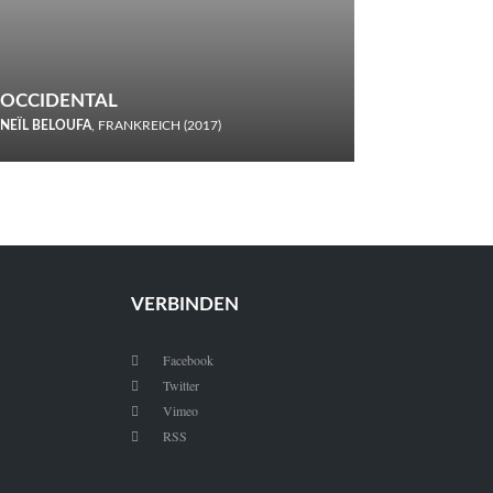
OCCIDENTAL
NEÏL BELOUFA
, FRANKREICH (2017)
Italiener trinken keine Cola! Neïl Beloufa verzettelt sich in
seinem chaotisch-absurden Kammerspiel-Debüt.
VERBINDEN
Facebook

Twitter

Vimeo

RSS
