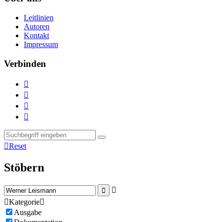
Leitlinien
Autoren
Kontakt
Impressum
Verbinden





Reset
Stöbern



Kategorie

Ausgabe