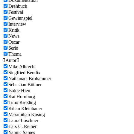
Dokumentation
Drehbuch
Festival
Gewinnspiel
Interview
Kritik
News
Oscar
Serie
Thema

Autor

Mike Albrecht
Siegfried Bendix
Nathanael Brohammer
Sebastian Büttner
Isolde Hien
Kai Hornburg
Timo Kießling
Kilian Kleinbauer
Maximilian Kosing
Laura Löschner
Lars-C. Reiher
Yannic Sames