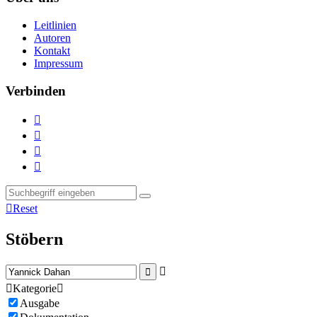
Leitlinien
Autoren
Kontakt
Impressum
Verbinden





Reset
Stöbern



Kategorie

Ausgabe