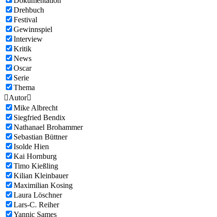
Dokumentation
Drehbuch
Festival
Gewinnspiel
Interview
Kritik
News
Oscar
Serie
Thema

Autor

Mike Albrecht
Siegfried Bendix
Nathanael Brohammer
Sebastian Büttner
Isolde Hien
Kai Hornburg
Timo Kießling
Kilian Kleinbauer
Maximilian Kosing
Laura Löschner
Lars-C. Reiher
Yannic Sames