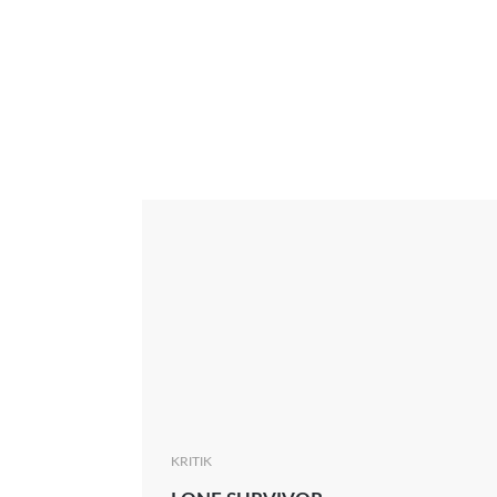
Interview
Kritik
News
Oscar
Serie
Thema
KRITIK