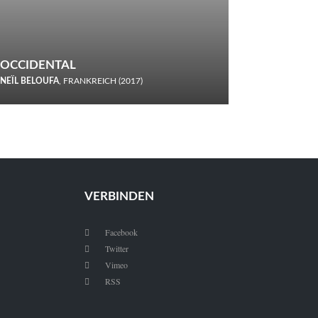
OCCIDENTAL
NEÏL BELOUFA
, FRANKREICH (2017)
Italiener trinken keine Cola! Neïl Beloufa verzettelt sich in
seinem chaotisch-absurden Kammerspiel-Debüt.
VERBINDEN
Facebook

Twitter

Vimeo

RSS
