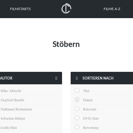
FILMSTARTS
FILME A-Z
Stöbern


AUTOR
SORTIEREN NACH
Mike Albrecht
Titel
Siegfried Bendix
Datum
Nathanael Brohammer
Kinostart
Sebastian Büttner
DVD-Start
Isolde Hien
Bewertung