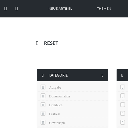


NEUE ARTIKEL
THEMEN

RESET



KATEGORIE
Ausgabe
Dokumentation
Drehbuch
Festival
Gewinnspiel