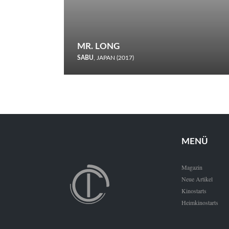
MR. LONG
SABU
, JAPAN (2017)
Zerbrochene Leben und einstürzende Neubauten: In seiner
neunten Berlinale-Teilnahme schickt Sabu Rindersuppen in
den Wettbewerb.
MENÜ
Magazin
Neue Artikel
Kinostarts
Heimkinostarts