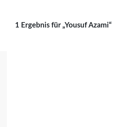
Kai Hornburg
Timo Kießling
Kilian Kleinbauer
1 Ergebnis für „Yousuf Azami“
Maximilian Kosing
Laura Löschner
Lars-C. Reiher
Yannic Sames
Stefanie Schneider
Marco Seiwert
Julia Stache
Mato von Vogelstein
Julia Weigl
Benjamin Wimmer
Christian Witte
Magdalena Zalewski