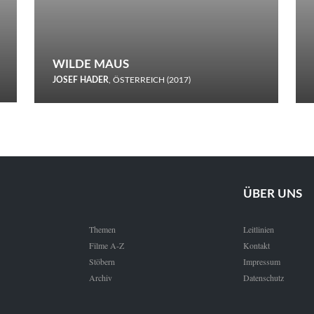
WILDE MAUS
JOSEF HADER
, ÖSTERREICH (2017)
Selbstmord durch gefrorenes Wasser: Josef Haders Debüt als
Regisseur ist ein harmloser Film über Kommunikation und
Schnee.
ÜBER UNS
Themen
Leitlinien
Filme A-Z
Kontakt
Stöbern
Impressum
Archiv
Datenschutz