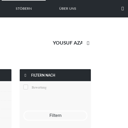

STÖBERN
ÜBER UNS


FILTERN NACH
Bewertung
Filtern