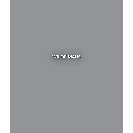
WILDE MAUS