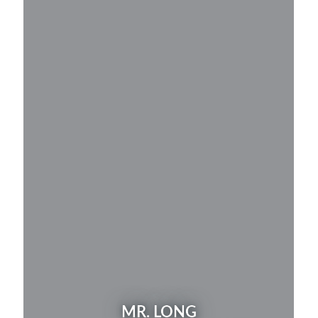
MR. LONG