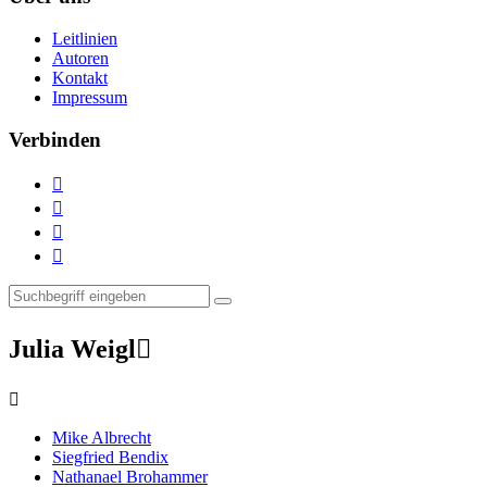
Leitlinien
Autoren
Kontakt
Impressum
Verbinden




Julia Weigl


Mike Albrecht
Siegfried Bendix
Nathanael Brohammer