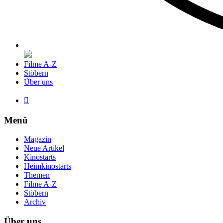
Filme A-Z
Stöbern
Über uns

Menü
Magazin
Neue Artikel
Kinostarts
Heimkinostarts
Themen
Filme A-Z
Stöbern
Archiv
Über uns